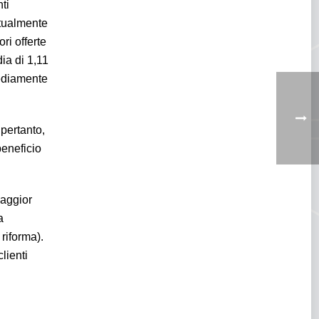
ti
ttualmente
ri offerte
dia di 1,11
mediamente
 pertanto,
beneficio
maggior
a
riforma).
lienti
ato libero causerebbe