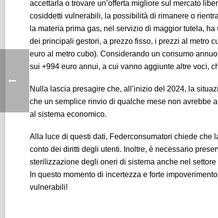
accettarla o trovare un’offerta migliore sul mercato libe
cosiddetti vulnerabili, la possibilità di rimanere o rie
la materia prima gas, nel servizio di maggior tutela, ha
dei principali gestori, a prezzo fisso, i prezzi al metro
euro al metro cubo). Considerando un consumo annuo pe
sui +994 euro annui, a cui vanno aggiunte altre voci, 
Nulla lascia presagire che, all’inizio del 2024, la situ
che un semplice rinvio di qualche mese non avrebbe alc
al sistema economico.
Alla luce di questi dati, Federconsumatori chiede che 
conto dei diritti degli utenti. Inoltre, è necessario pres
sterilizzazione degli oneri di sistema anche nel settore
In questo momento di incertezza e forte impoverimento de
vulnerabili!
Energia: bene l’ipotesi di un rinvio della fine del mercato tu