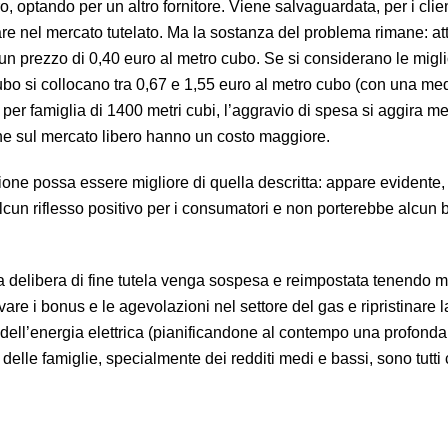
ro, optando per un altro fornitore. Viene salvaguardata, per i clien
ntrare nel mercato tutelato. Ma la sostanza del problema rimane: a
 un prezzo di 0,40 euro al metro cubo. Se si considerano le miglio
 cubo si collocano tra 0,67 e 1,55 euro al metro cubo (con una me
r famiglia di 1400 metri cubi, l’aggravio di spesa si aggira 
che sul mercato libero hanno un costo maggiore.
azione possa essere migliore di quella descritta: appare evidente,
un riflesso positivo per i consumatori e non porterebbe alcun 
la delibera di fine tutela venga sospesa e reimpostata tenendo 
ervare i bonus e le agevolazioni nel settore del gas e ripristinare l
 dell’energia elettrica (pianificandone al contempo una profonda 
lle famiglie, specialmente dei redditi medi e bassi, sono tutti c
telato, ma qualche mese non basta. Solo per il gas, il passaggio al merc