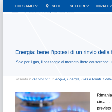
CHI SIAMO
SEDI
SETTORI
INIZIATI
Energia: bene l’ipotesi di un rinvio dell
Solo per il gas, il passaggio al mercato libero causerebbe u
Inserito il
21/09/2023
In
Acqua, Energia, Gas e Rifiuti
,
Comun
Rimaniam
circa i t
previsto