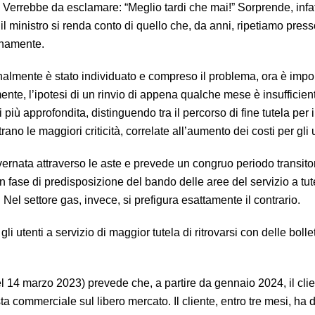
. Verrebbe da esclamare: “Meglio tardi che mai!” Sorprende, infat
 il ministro si renda conto di quello che, da anni, ripetiamo pres
anamente.
nalmente è stato individuato e compreso il problema, ora è impo
ente, l’ipotesi di un rinvio di appena qualche mese è insufficien
più approfondita, distinguendo tra il percorso di fine tutela per i
rano le maggiori criticità, correlate all’aumento dei costi per gli u
governata attraverso le aste e prevede un congruo periodo transitor
n fase di predisposizione del bando delle aree del servizio a tut
el settore gas, invece, si prefigura esattamente il contrario.
li utenti a servizio di maggior tutela di ritrovarsi con delle bolle
el 14 marzo 2023) prevede che, a partire da gennaio 2024, il cli
sta commerciale sul libero mercato. Il cliente, entro tre mesi, ha 