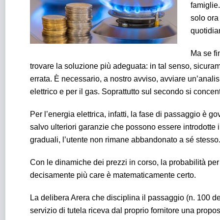
famiglie
solo ora
quotidi
Ma se fi
trovare la soluzione più adeguata: in tal senso, sicuram
errata. È necessario, a nostro avviso, avviare un’analisi 
elettrico e per il gas. Soprattutto sul secondo si concent
Per l’energia elettrica, infatti, la fase di passaggio è 
salvo ulteriori garanzie che possono essere introdotte i
graduali, l’utente non rimane abbandonato a sé stesso. N
Con le dinamiche dei prezzi in corso, la probabilità per g
decisamente più care è matematicamente certo.
La delibera Arera che disciplina il passaggio (n. 100 d
servizio di tutela riceva dal proprio fornitore una propo