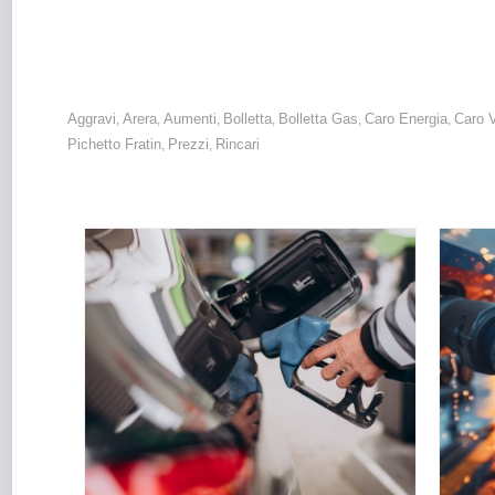
un aggravio di +994 euro annui a famiglia.
Aggravi
Arera
Aumenti
Bolletta
Bolletta Gas
Caro Energia
Caro V
,
,
,
,
,
,
Pichetto Fratin
Prezzi
Rincari
,
,