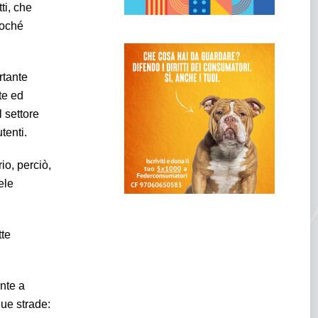
ti, che
soché
rtante
te ed
l settore
tenti.
io, perciò,
ele
tte
ente a
due strade: