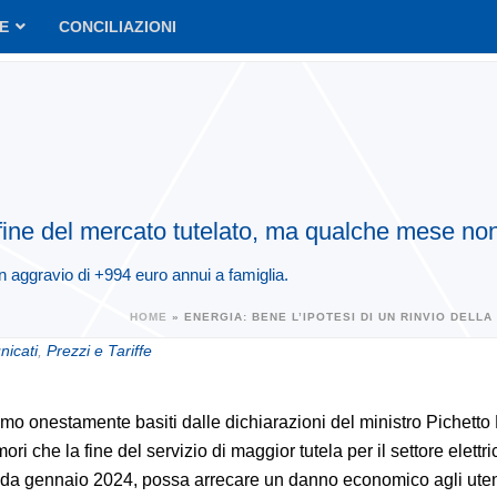
VE
CONCILIAZIONI
a fine del mercato tutelato, ma qualche mese no
n aggravio di +994 euro annui a famiglia.
HOME
»
ENERGIA: BENE L’IPOTESI DI UN RINVIO DELL
icati
,
Prezzi e Tariffe
o onestamente basiti dalle dichiarazioni del ministro Pichetto 
imori che la fine del servizio di maggior tutela per il settore elettri
 da gennaio 2024, possa arrecare un danno economico agli utent