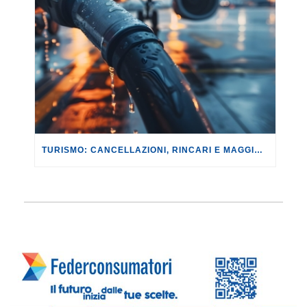
TURISMO: CANCELLAZIONI, RINCARI E MAGGIORAZIONI DI VOLI E PRENOTAZIONI.