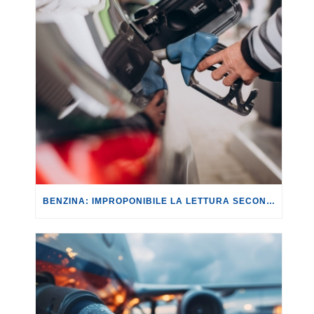
BENZINA: IMPROPONIBILE LA LETTURA SECONDO CUI PROROGARE IL TAGLIO DELLE ACCISE SIGNIFICA TASSARE TUTTI I CITTADINI.