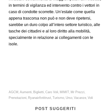
in termini di vigilanza ed intervento contro i vettori in
caso di condotte scorrette. Un’estate come quella
appena trascorsa non può e non deve ripetersi,
sarebbe un duro colpo all’intero settore turistico, alle
tasche dei cittadini e al loro diritto alla mobilità,
specialmente in relazione ai collegamenti con le
isole.
Caro-voli: bene l’Antitrust, che indaga su Ryanair per abuso
di posizione dominante. Meno bene il Ministero, che fa
dietrofront sulla norma contestata dalla compagnia.
AGCM
Aumenti
Biglietti
Caro Voli
MIMIT
Mr Prezzi
,
,
,
,
,
,
Prenotazioni
RyanairAntitrust
Turismo
Urso
Vacanze
Voli
,
,
,
,
,
POST SUGGERITI