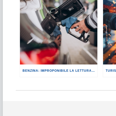
BENZINA: IMPROPONIBILE LA LETTURA SECONDO CUI PROROGARE IL TAGLIO DELLE ACCISE SIGNIFICA TASSARE TUTTI I CITTADINI.