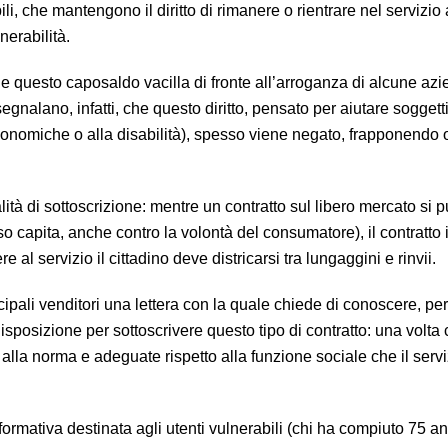
li, che mantengono il diritto di rimanere o rientrare nel servizio 
nerabilità.
 questo caposaldo vacilla di fronte all’arroganza di alcune azi
segnalano, infatti, che questo diritto, pensato per aiutare soggett
 economiche o alla disabilità), spesso viene negato, frapponendo 
ità di sottoscrizione: mentre un contratto sul libero mercato si 
o capita, anche contro la volontà del consumatore), il contratto i
e al servizio il cittadino deve districarsi tra lungaggini e rinvii.
ipali venditori una lettera con la quale chiede di conoscere, pe
disposizione per sottoscrivere questo tipo di contratto: una volta
 alla norma e adeguate rispetto alla funzione sociale che il servi
rmativa destinata agli utenti vulnerabili (chi ha compiuto 75 an