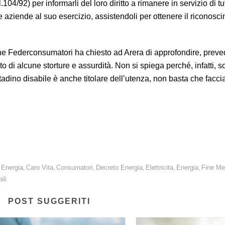
l.104/92) per informarli del loro diritto a rimanere in servizio di t
e aziende al suo esercizio, assistendoli per ottenere il riconosc
rie che Federconsumatori ha chiesto ad Arera di approfondire, pre
 di alcune storture e assurdità. Non si spiega perché, infatti, so
ttadino disabile è anche titolare dell’utenza, non basta che facci
 ostacoli al rientro nel servizio di tutela.
 Energia
Caro Vita
Consumatori
Decreto Energia
Elettricita
Energia
Fine Me
,
,
,
,
,
,
ili
POST SUGGERITI