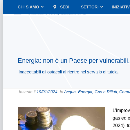
CHI SIAMO
SEDI
SETTORI
INIZIATI
Energia: non è un Paese per vulnerabili.
Inaccettabili gli ostacoli al rientro nel servizio di tutela.
Inserito il
19/01/2024
In
Acqua, Energia, Gas e Rifiuti
,
Comun
L’improvv
gas ed e
2024), t