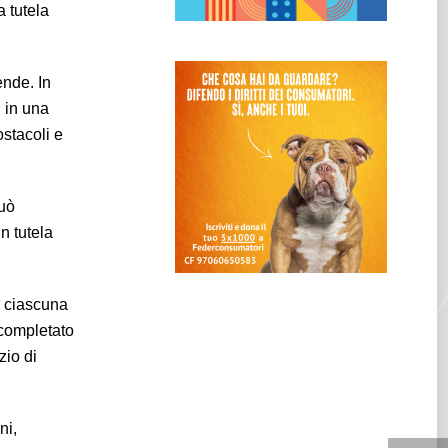
a tutela
ende. In
i in una
ostacoli e
può
n tutela
r ciascuna
 completato
zio di
ni,