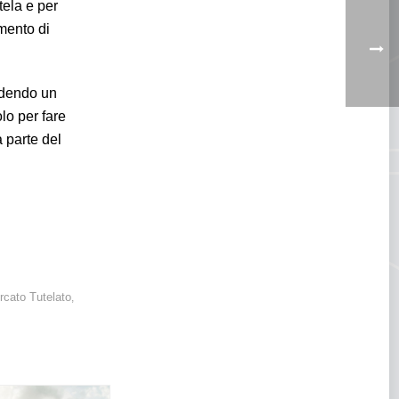
utela e per
imento di
vedendo un
lo per fare
a parte del
rcato Tutelato
,