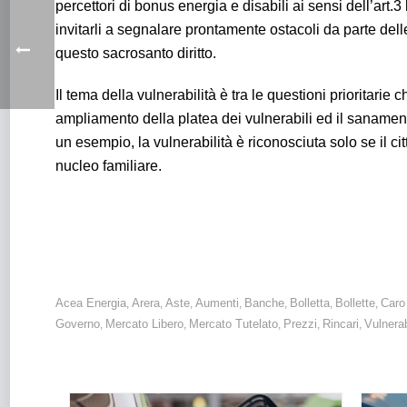
percettori di bonus energia e disabili ai sensi dell’art.3 
invitarli a segnalare prontamente ostacoli da parte dell
questo sacrosanto diritto.
Il tema della vulnerabilità è tra le questioni priorita
ampliamento della platea dei vulnerabili ed il sanamento
un esempio, la vulnerabilità è riconosciuta solo se il ci
nucleo familiare.
Energia: non è un Paese per vulnerabili. Inaccettabili gli
Acea Energia
Arera
Aste
Aumenti
Banche
Bolletta
Bollette
Caro
,
,
,
,
,
,
,
Governo
Mercato Libero
Mercato Tutelato
Prezzi
Rincari
Vulnerab
,
,
,
,
,