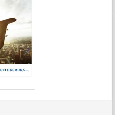
TURISMO: CON LA CRISI DEI CARBURANTI, VOLI A RISCHIO CANCELLAZIONE O RINCARO.