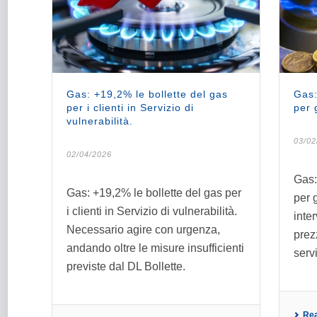
Gas: +19,2% le bollette del gas
Gas:
per i clienti in Servizio di
per g
vulnerabilità.
03/02
02/04/2026
Gas:
Gas: +19,2% le bollette del gas per
per 
i clienti in Servizio di vulnerabilità.
inte
Necessario agire con urgenza,
prez
andando oltre le misure insufficienti
servi
previste dal DL Bollette.
Re