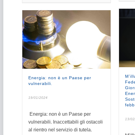
M’il
Energia: non è un Paese per
Fede
vulnerabili.
Gior
Ener
19/01/2024
Sost
febb
Energia: non è un Paese per
13/02
vulnerabili. Inaccettabili gli ostacoli
al rientro nel servizio di tutela.