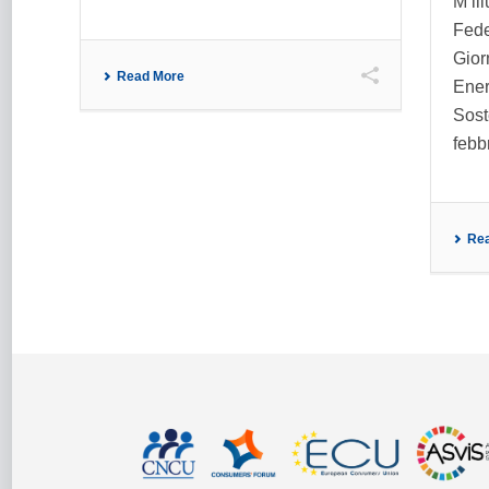
M’il
Fede
Gior
Read More
Energ
Soste
febb
Re