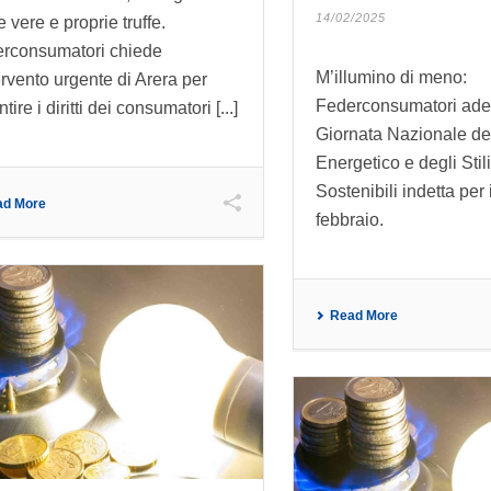
14/02/2025
e vere e proprie truffe.
rconsumatori chiede
M’illumino di meno:
tervento urgente di Arera per
Federconsumatori ader
tire i diritti dei consumatori [...]
Giornata Nazionale de
Energetico e degli Stili
Sostenibili indetta per 
ad More
febbraio.
Read More