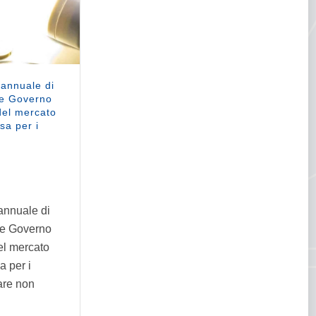
 annuale di
e Governo
del mercato
sa per i
annuale di
e Governo
el mercato
a per i
are non