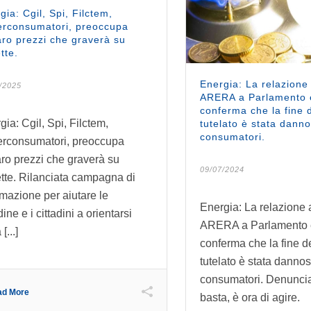
gia: Cgil, Spi, Filctem,
rconsumatori, preoccupa
aro prezzi che graverà su
tte.
Energia: La relazione
/2025
ARERA a Parlamento 
conferma che la fine 
gia: Cgil, Spi, Filctem,
tutelato è stata danno
consumatori.
rconsumatori, preoccupa
aro prezzi che graverà su
09/07/2024
ette. Rilanciata campagna di
rmazione per aiutare le
Energia: La relazione 
dine e i cittadini a orientarsi
ARERA a Parlamento 
[...]
conferma che la fine d
tutelato è stata dannos
consumatori. Denunci
ad More
basta, è ora di agire.