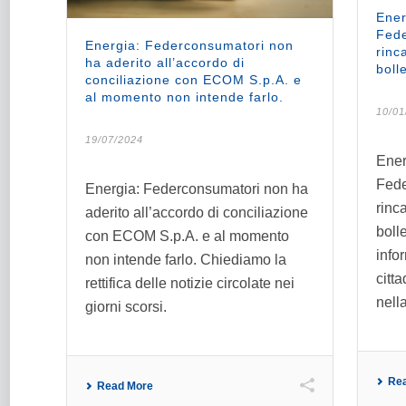
Ener
Fede
Energia: Federconsumatori non
rinc
ha aderito all’accordo di
bolle
conciliazione con ECOM S.p.A. e
al momento non intende farlo.
10/01
19/07/2024
Ener
Fede
Energia: Federconsumatori non ha
rinc
aderito all’accordo di conciliazione
boll
con ECOM S.p.A. e al momento
info
non intende farlo. Chiediamo la
citta
rettifica delle notizie circolate nei
nella 
giorni scorsi.
Re
Read More