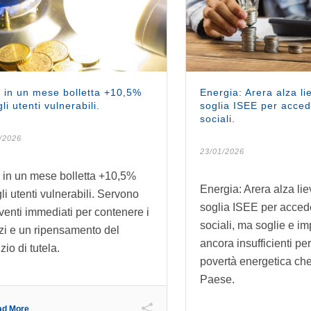
 in un mese bolletta +10,5%
Energia: Arera alza l
li utenti vulnerabili.
soglia ISEE per acced
sociali.
/2026
23/01/2026
 in un mese bolletta +10,5%
Energia: Arera alza li
gli utenti vulnerabili. Servono
soglia ISEE per acced
rventi immediati per contenere i
sociali, ma soglie e im
zi e un ripensamento del
ancora insufficienti per
zio di tutela.
povertà energetica che
Paese.
ad More