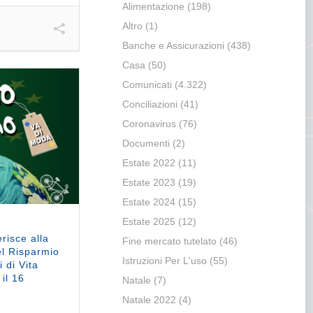
Alimentazione
(198)
Altro
(1)
Banche e Assicurazioni
(438)
Casa
(50)
Comunicati
(4.322)
Conciliazioni
(41)
Coronavirus
(76)
Documenti
(2)
Estate 2022
(11)
Estate 2023
(19)
Estate 2024
(15)
Estate 2025
(12)
risce alla
Fine mercato tutelato
(46)
el Risparmio
Istruzioni Per L'uso
(55)
i di Vita
 il 16
Natale
(7)
Natale 2022
(4)