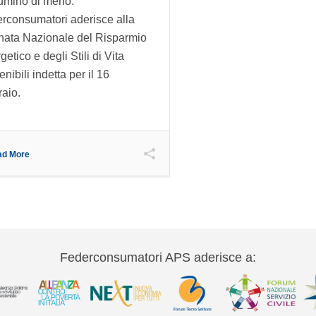
lumino di meno:
rconsumatori aderisce alla
nata Nazionale del Risparmio
etico e degli Stili di Vita
nibili indetta per il 16
raio.
ad More
Federconsumatori APS aderisce a: