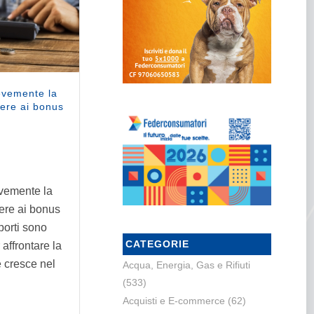
ievemente la
ere ai bonus
evemente la
ere ai bonus
porti sono
CATEGORIE
 affrontare la
 cresce nel
Acqua, Energia, Gas e Rifiuti
(533)
Acquisti e E-commerce
(62)