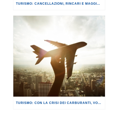
TURISMO: CANCELLAZIONI, RINCARI E MAGGIORAZIONI DI VOLI E PRENOTAZIONI.
TURISMO: CON LA CRISI DEI CARBURANTI, VOLI A RISCHIO CANCELLAZIONE O RINCARO.