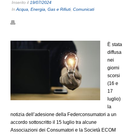
Inserito il
19/07/2024
In
Acqua, Energia, Gas e Rifiuti
,
Comunicati
È stata
diffusa
nei
giorni
scorsi
(16 e
17
luglio)
la
notizia dell’adesione della Federconsumatori a un
accordo sottoscritto il 15 luglio tra alcune
Associazioni dei Consumatori e la Società ECOM