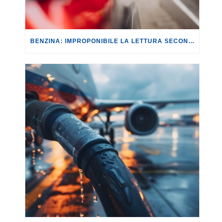
BENZINA: IMPROPONIBILE LA LETTURA SECONDO CUI PROROGARE IL TAGLIO DELLE ACCISE SIGNIFICA TASSARE TUTTI I CITTADINI.