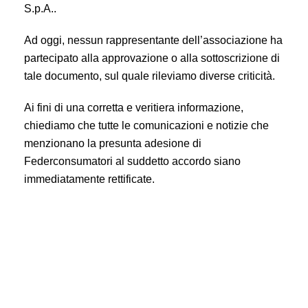
S.p.A..
Ad oggi, nessun rappresentante dell’associazione ha
partecipato alla approvazione o alla sottoscrizione di
tale documento, sul quale rileviamo diverse criticità.
Ai fini di una corretta e veritiera informazione,
chiediamo che tutte le comunicazioni e notizie che
menzionano la presunta adesione di
Federconsumatori al suddetto accordo siano
immediatamente rettificate.
Energia: Federconsumatori non ha aderito all’accordo di
conciliazione con ECOM S.p.A. e al momento non intende
farlo. Chiediamo la rettifica delle notizie circolate nei giorni
scorsi.