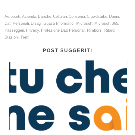
Aeroporti
Azienda
Banche
Cellulari
Consensi
Crowdstrike
Danni
,
,
,
,
,
,
,
Dati Personali
Disagi
Guasti Informatici
Microsoft
Microsoft 365
,
,
,
,
,
Passeggeri
Privacy
Protezione Dati Personali
Rimborsi
Ritardi
,
,
,
,
,
Stazioni
Treni
,
POST SUGGERITI