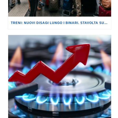
TRENI: NUOVI DISAGI LUNGO I BINARI. STAVOLTA SULLA LINEA AV ROMA-NAPOLI, CON RITARDI FINO A 180 MINUTI.