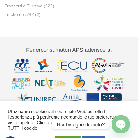
Trasporti e Turismo
(626)
Tu che ne sAI?
(2)
Federconsumatori APS aderisce a:
Utilizziamo i cookie sul nostro sito Web per offrirti
l'esperienza più pertinente ricordando le tue preferenze e le
visite ripetute. Cliccando su "Accetta" acconsenti all'uso di
Hai bisogno di aiuto?
TUTTI i cookie.
Via Palestro 11 00185 Roma - tel 06
Open