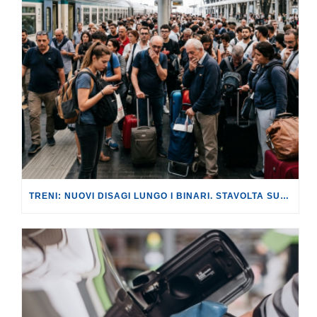
TRENI: NUOVI DISAGI LUNGO I BINARI. STAVOLTA SULLA LINEA AV ROMA-NAPOLI, CON RITARDI FINO A 180 MINUTI.