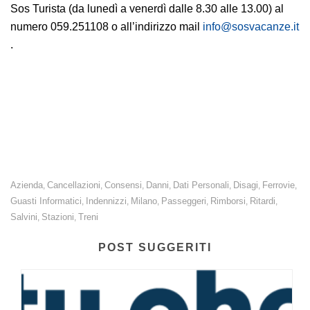
Sos Turista (da lunedì a venerdì dalle 8.30 alle 13.00) al
numero 059.251108 o all’indirizzo mail
info@sosvacanze.it
.
Turisti bloccati in Medio Oriente: serve un intervento
urgente a tutela dei connazionali impossibilitati a tornare a
casa.
Azienda
Cancellazioni
Consensi
Danni
Dati Personali
Disagi
Ferrovie
,
,
,
,
,
,
,
Guasti Informatici
Indennizzi
Milano
Passeggeri
Rimborsi
Ritardi
,
,
,
,
,
,
Salvini
Stazioni
Treni
,
,
POST SUGGERITI