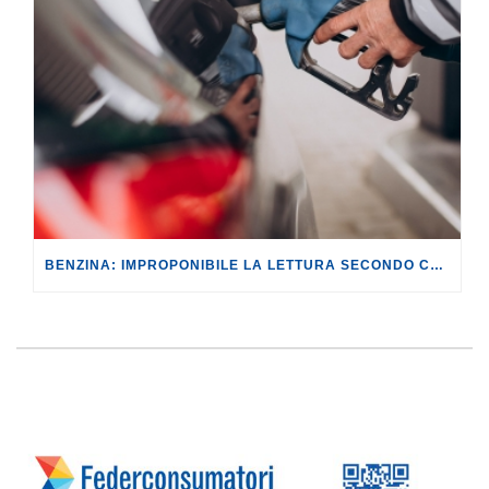
BENZINA: IMPROPONIBILE LA LETTURA SECONDO CUI PROROGARE IL TAGLIO DELLE ACCISE SIGNIFICA TASSARE TUTTI I CITTADINI.