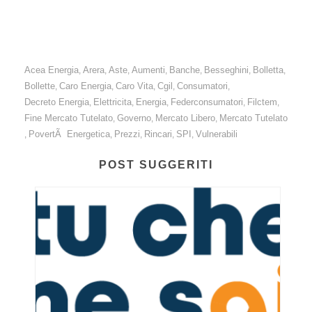
Acea Energia
Arera
Aste
Aumenti
Banche
Besseghini
Bolletta
,
,
,
,
,
,
,
Bollette
Caro Energia
Caro Vita
Cgil
Consumatori
,
,
,
,
,
Decreto Energia
Elettricita
Energia
Federconsumatori
Filctem
,
,
,
,
,
Fine Mercato Tutelato
Governo
Mercato Libero
Mercato Tutelato
,
,
,
PovertÃ Energetica
Prezzi
Rincari
SPI
Vulnerabili
,
,
,
,
,
POST SUGGERITI