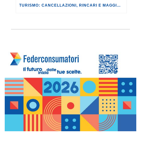
TURISMO: CANCELLAZIONI, RINCARI E MAGGIORAZIONI DI VOLI E PRENOTAZIONI.