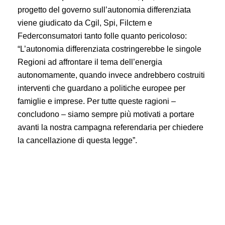
progetto del governo sull’autonomia differenziata
viene giudicato da Cgil, Spi, Filctem e
Federconsumatori tanto folle quanto pericoloso:
“L’autonomia differenziata costringerebbe le singole
Regioni ad affrontare il tema dell’energia
autonomamente, quando invece andrebbero costruiti
interventi che guardano a politiche europee per
famiglie e imprese. Per tutte queste ragioni –
concludono – siamo sempre più motivati a portare
avanti la nostra campagna referendaria per chiedere
la cancellazione di questa legge”.
Energia: Cgil, Spi, Filctem, Federconsumatori, preoccupa
rincaro prezzi che graverà su bollette.
Rilanciata campagna di informazione per aiutare le
cittadine e i cittadini a orientarsi nella giungla di
prezzi e tariffe e chiedere interventi politici.