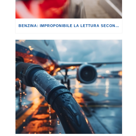
BENZINA: IMPROPONIBILE LA LETTURA SECONDO CUI PROROGARE IL TAGLIO DELLE ACCISE SIGNIFICA TASSARE TUTTI I CITTADINI.