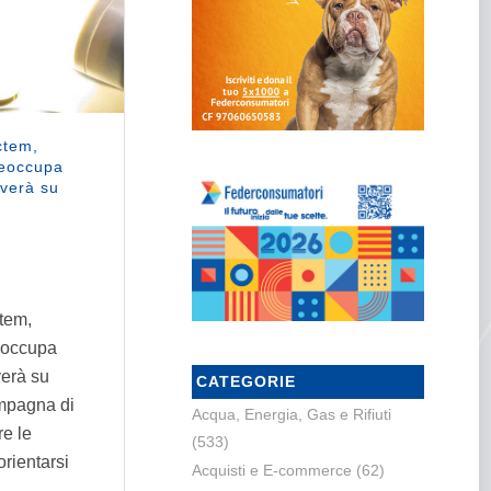
lctem,
reoccupa
averà su
ctem,
eoccupa
verà su
CATEGORIE
ampagna di
Acqua, Energia, Gas e Rifiuti
re le
(533)
 orientarsi
Acquisti e E-commerce
(62)