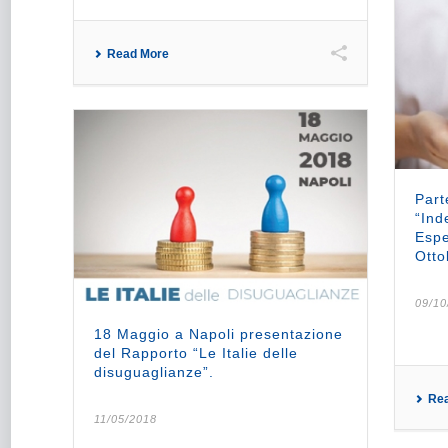
Read More
Part
“Ind
Espe
Otto
09/10
18 Maggio a Napoli presentazione
del Rapporto “Le Italie delle
disuguaglianze”.
Re
11/05/2018