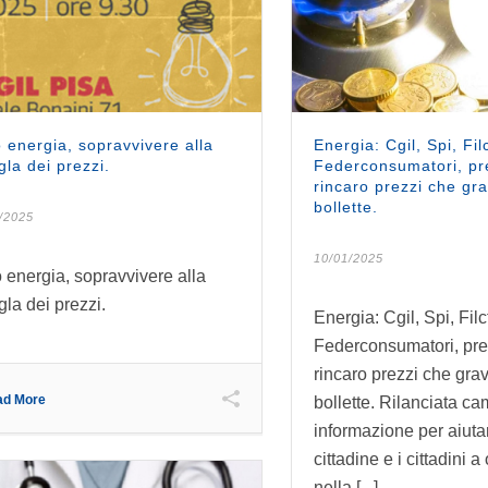
 energia, sopravvivere alla
Energia: Cgil, Spi, Fi
gla dei prezzi.
Federconsumatori, p
rincaro prezzi che gr
bollette.
/2025
10/01/2025
 energia, sopravvivere alla
gla dei prezzi.
Energia: Cgil, Spi, Fil
Federconsumatori, pr
rincaro prezzi che gra
ad More
bollette. Rilanciata c
informazione per aiuta
cittadine e i cittadini a
nella [...]