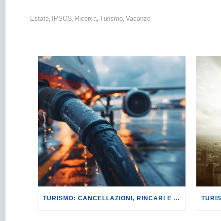
Estate
IPSOS
Ricerca
Turismo
Vacanze
,
,
,
,
TURISMO: CANCELLAZIONI, RINCARI E MAGGIORAZIONI DI VOLI E PRENOTAZIONI.