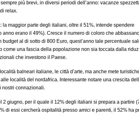
i sempre più brevi, in diversi periodi dell’anno: vacanze spezzett
di relax.
: la maggior parte degli italiani, oltre il 51%, intende spendere
o anno erano il 49%). Cresce il numero di coloro che abbassano 
 budget al di sotto di 800 Euro, quest’anno tale percentuale sa
o come una fascia della popolazione non sia toccata dalla riduz
zionali che investono il Paese.
calità balneari italiane, le città d’arte, ma anche mete turistiche
lle località del nordafrica. Interessante notare una crescita del
 nostri connazionali.
l 2 giugno, per il quale il 12% degli italiani si prepara a partire (
% di essi cercherà ospitalità presso amici e parenti, il 52% ha pr