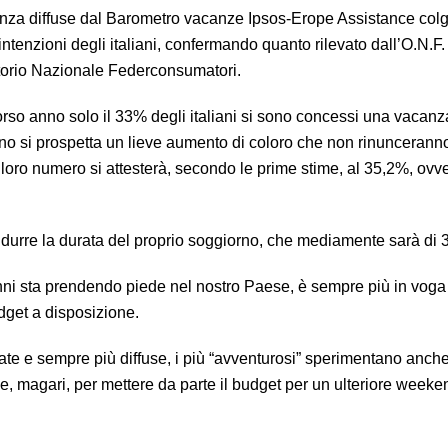
nza diffuse dal Barometro vacanze Ipsos-Erope Assistance col
intenzioni degli italiani, confermando quanto rilevato dall’O.N.F.
orio Nazionale Federconsumatori.
rso anno solo il 33% degli italiani si sono concessi una vacanza
no si prospetta un lieve aumento di coloro che non rinuncerann
 loro numero si attesterà, secondo le prime stime, al 35,2%, ovv
durre la durata del proprio soggiorno, che mediamente sarà di 3
anni sta prendendo piede nel nostro Paese, è sempre più in vog
dget a disposizione.
cate e sempre più diffuse, i più “avventurosi” sperimentano anche
, magari, per mettere da parte il budget per un ulteriore weeke