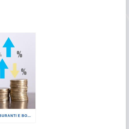
INFLAZIONE: DOPO CARBURANTI E BOLLETTE, GLI EFFETTI DEL CONFLITTO INIZIANO A FARSI SENTIRE SUI PREZZI.