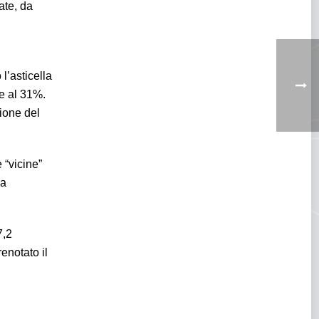
ate, da
l’asticella
le al 31%.
ione del
 “vicine”
la
7,2
enotato il