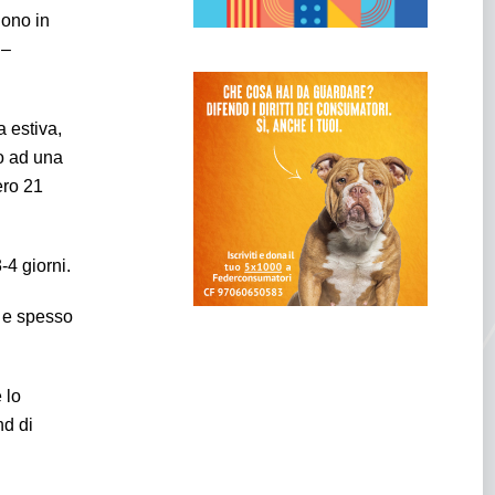
gono in
 –
 estiva,
o ad una
ero 21
-4 giorni.
a e spesso
 lo
nd di