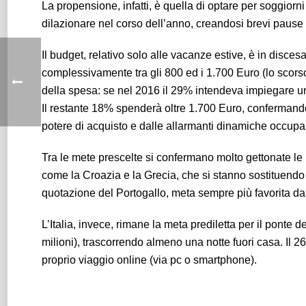
La propensione, infatti, è quella di optare per soggiorn
dilazionare nel corso dell’anno, creandosi brevi pause 
Il budget, relativo solo alle vacanze estive, è in discesa
complessivamente tra gli 800 ed i 1.700 Euro (lo scors
della spesa: se nel 2016 il 29% intendeva impiegare un
Il restante 18% spenderà oltre 1.700 Euro, confermand
potere di acquisto e dalle allarmanti dinamiche occupa
Tra le mete prescelte si confermano molto gettonate le lo
come la Croazia e la Grecia, che si stanno sostituendo a
quotazione del Portogallo, meta sempre più favorita dai
L’Italia, invece, rimane la meta prediletta per il ponte de
milioni), trascorrendo almeno una notte fuori casa. Il 26
proprio viaggio online (via pc o smartphone).