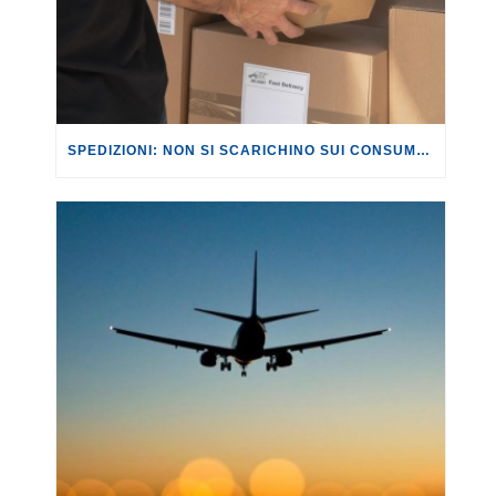
SPEDIZIONI: NON SI SCARICHINO SUI CONSUMATORI LE NUOVE TASSE SUI PACCHI EXTRA UE.