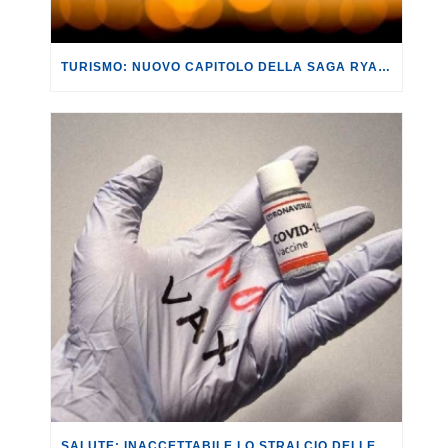
TURISMO: NUOVO CAPITOLO DELLA SAGA RYANAIR, CHE STAVOLTA DECIDE DI FAR CASSA SUI PASSEGGERI MENO DIGITALIZZATI O PIÙ VULNERABILI.
SALUTE: INACCETTABILE LO STRALCIO DELLE MULTE PER I NO VAX.