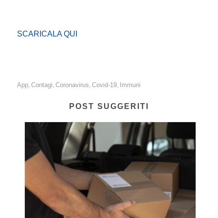
SCARICALA QUI
App
Contagi
Coronavirus
Covid-19
Immuni
,
,
,
,
POST SUGGERITI