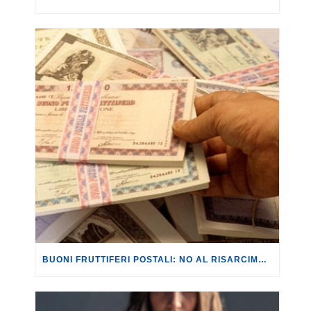
BUONI FRUTTIFERI POSTALI: NO AL RISARCIMENTO PER I BUONI PRESCRITTI ANCHE IN MANCANZA DI UNA CORRETTA INFORMAZIONE DA PARTE DI POSTE.