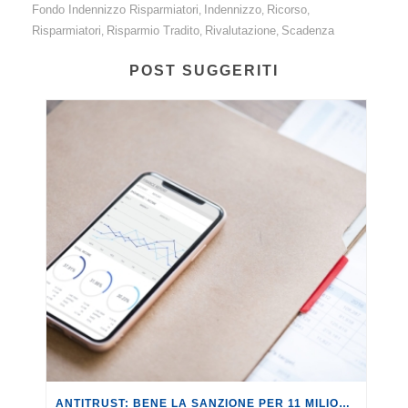
Fondo Indennizzo Risparmiatori
Indennizzo
Ricorso
,
,
,
Risparmiatori
Risparmio Tradito
Rivalutazione
Scadenza
,
,
,
POST SUGGERITI
ANTITRUST: BENE LA SANZIONE PER 11 MILIONI A REVOLUT PER PUBBLICITÀ INGANNEVOLE.