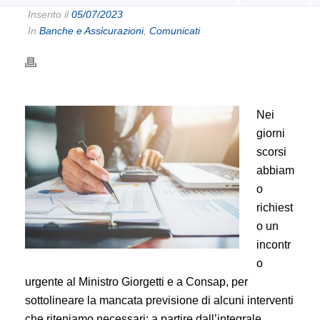
Inserito il
05/07/2023
In
Banche e Assicurazioni
,
Comunicati
Nei
giorni
scorsi
abbiam
o
richiest
o un
incontr
o
urgente al Ministro Giorgetti e a Consap, per
sottolineare la mancata previsione di alcuni interventi
che riteniamo necessari: a partire dall’integrale