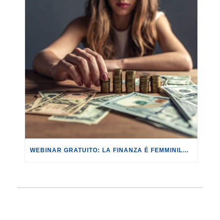
WEBINAR GRATUITO: LA FINANZA È FEMMINILE. DISUGUAGLIANZE, OSTACOLI E DIRITTI NEGATI.