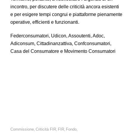
incontro, per discutere delle criticità ancora esistenti
e per esigere tempi congrui e piattaforme pienamente
operative, efficienti e funzionanti.
Federconsumatori, Udicon, Assoutenti, Adoc,
Adiconsum, Cittadinanzattiva, Confconsumatori,
Casa del Consumatore e Movimento Consumatori
FIR: con la piattaforma ancora bloccata, si rende doveroso
un rinvio dei tempi per modificare gli iban dei risparmiatori.
Necessario un incontro urgente con le Associazioni dei
Consumatori riconosciute dal CNCU.
Commissione
Criticità FIR
FIR
Fondo
,
,
,
,