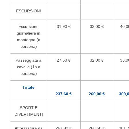
ESCURSIONI
Escursione
31,90 €
33,00 €
40,0
giornaliera in
montagna (a
persona)
Passeggiata a
27,50 €
32,00 €
35,0
cavallo (1h a
persona)
Totale
237,60 €
260,00 €
300,0
SPORT E
DIVERTIMENTI
Attrezzatura da
267,92 €
268,50 €
301,7