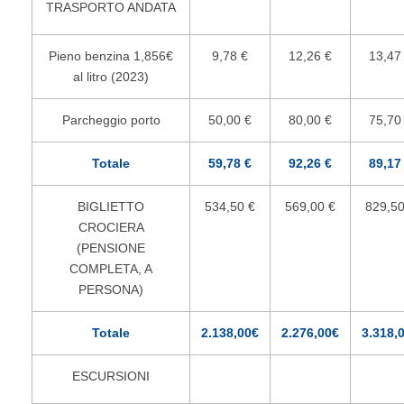
TRASPORTO ANDATA
Pieno benzina 1,856€
9,78 €
12,26 €
13,47
al litro (2023)
Parcheggio porto
50,00 €
80,00 €
75,70
Totale
59,78 €
92,26 €
89,17
BIGLIETTO
534,50 €
569,00 €
829,50
CROCIERA
(PENSIONE
COMPLETA, A
PERSONA)
Totale
2.138,00€
2.276,00€
3.318,
ESCURSIONI