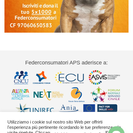
Federconsumatori APS aderisce a:
Utilizziamo i cookie sul nostro sito Web per offrirti
l'esperienza più pertinente ricordando le tue preferenze e le
visite ripetute. Cliccando su "Accetta" acconsenti all'uso di