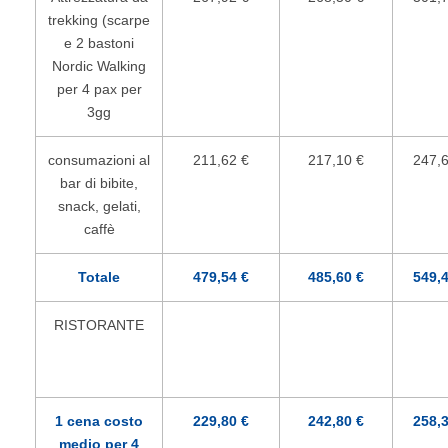
trekking (scarpe
e 2 bastoni
Nordic Walking
per 4 pax per
3gg
consumazioni al
211,62 €
217,10 €
247,6
bar di bibite,
snack, gelati,
caffè
Totale
479,54 €
485,60 €
549,4
RISTORANTE
1 cena costo
229,80 €
242,80 €
258,3
medio per 4