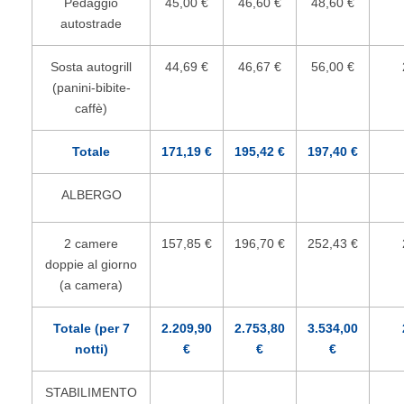
Pedaggio
45,00 €
46,60 €
48,60 €
autostrade
Sosta autogrill
44,69 €
46,67 €
56,00 €
(panini-bibite-
caffè)
Totale
171,19 €
195,42 €
197,40 €
ALBERGO
2 camere
157,85 €
196,70 €
252,43 €
doppie al giorno
(a camera)
Totale (per 7
2.209,90
2.753,80
3.534,00
notti)
€
€
€
STABILIMENTO