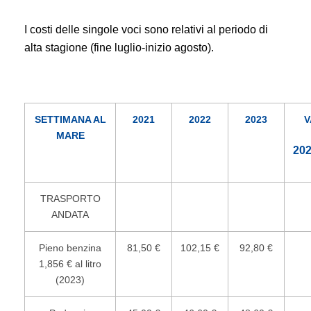
I costi delle singole voci sono relativi al periodo di
alta stagione (fine luglio-inizio agosto).
SETTIMANA AL
2021
2022
2023
V
MARE
202
TRASPORTO
ANDATA
Pieno benzina
81,50 €
102,15 €
92,80 €
1,856 € al litro
(2023)