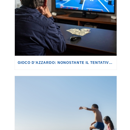
GIOCO D’AZZARDO: NONOSTANTE IL TENTATIVO DI NON FAR EMERGERE I DATI, FEDERCONSUMATORI, ISSCON E CGIL RIESCONO A PUBBLICARE IL II REPORT “NON COSÌ PICCOLI. LA DIFFUSIONE DELL’AZZARDO ONLINE NEI PICCOLI COMUNI ITALIANI”.