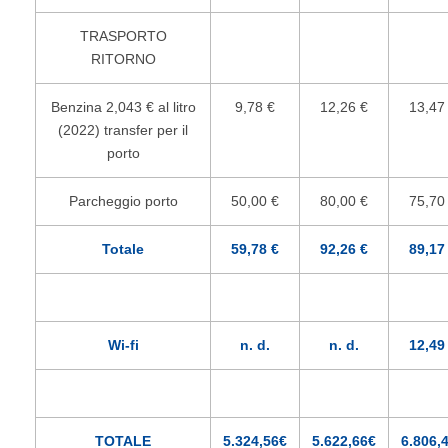
TRASPORTO
RITORNO
Benzina 2,043 € al litro
9,78 €
12,26 €
13,47
(2022) transfer per il
porto
Parcheggio porto
50,00 €
80,00 €
75,70
Totale
59,78 €
92,26 €
89,17
Wi-fi
n. d.
n. d.
12,49
TOTALE
5.324,56€
5.622,66€
6.806,