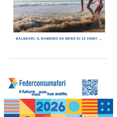
BALNEARI: IL BAMBINO HA MENO DI 10 ANNI? NON È AMMESSO IN SPIAGGIA.