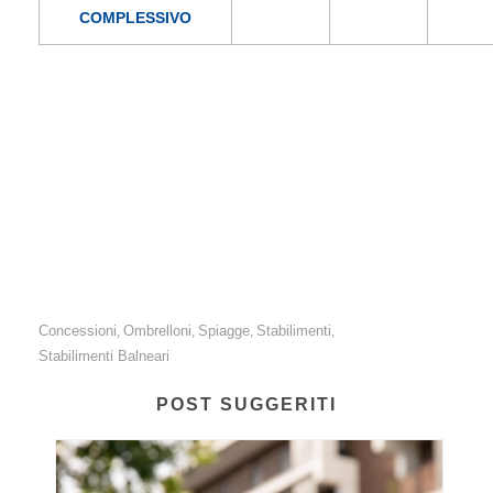
COMPLESSIVO
Estate 2023: per una famiglia composta da 4 persone,
trascorrere una settimana di vacanza in una località
balneare italiana costa 5.781,24 euro, con un rincaro del
19% rispetto al 2022.
Concessioni
Ombrelloni
Spiagge
Stabilimenti
,
,
,
,
Stabilimenti Balneari
POST SUGGERITI