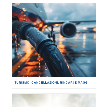
TURISMO: CANCELLAZIONI, RINCARI E MAGGIORAZIONI DI VOLI E PRENOTAZIONI.