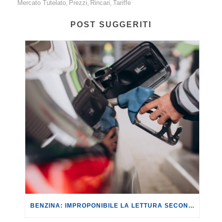
Mercato Tutelato
Prezzi
Rincari
Tariffe
,
,
,
POST SUGGERITI
BENZINA: IMPROPONIBILE LA LETTURA SECONDO CUI PROROGARE IL TAGLIO DELLE ACCISE SIGNIFICA TASSARE TUTTI I CITTADINI.