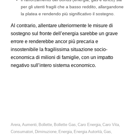
per gli utenti fragili che a basso reddito, allargandone
la platea e rendendo più significativo il sostegno.
Al contrario, allentare ulteriormente le misure di
sostegno sul fronte dell’energia sarebbe un grave
errore e renderebbe ancor più precaria e
insostenibile la fragilissima situazione socio-
economica di milioni di famiglie, con un impatto
negativo sull’intero sistema economico.
Gas: le bollette del gas ad agosto segnano un aumento del
+2,3%. Ma l’autunno potrebbe riservare brutte sorprese. Il
Governo rafforzi le misure a sostegno delle famiglie.
Arera
Aumenti
Bollette
Bollette Gas
Caro Energia
Caro Vita
,
,
,
,
,
,
Consumatori
Diminuzione
Energia
Energia Autorità
Gas
,
,
,
,
,