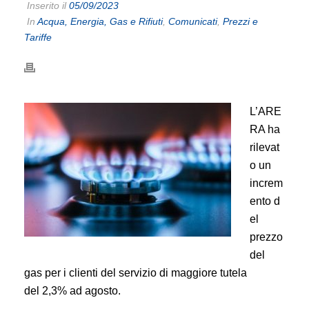
Inserito il
05/09/2023
In
Acqua, Energia, Gas e Rifiuti
,
Comunicati
,
Prezzi e
Tariffe
L’ARE
RA ha
rilevat
o un
increm
ento d
el
prezzo
del
gas per i clienti del servizio di maggiore tutela
del 2,3% ad agosto.