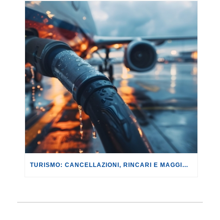
TURISMO: CANCELLAZIONI, RINCARI E MAGGIORAZIONI DI VOLI E PRENOTAZIONI.