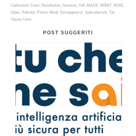
Carburanti
Costi
Distributori
Governo
IVA
MASE
MIMIT
MISE
,
,
,
,
,
,
,
,
Opec
Petrolio
Prezzi Medi
Sovrapprezzi
Speculazioni
Tar
,
,
,
,
,
,
Tasse
Urso
,
POST SUGGERITI