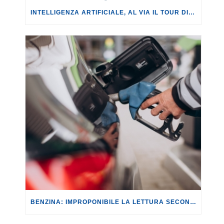
INTELLIGENZA ARTIFICIALE, AL VIA IL TOUR DI EVENTI DEL PROGETTO TU CHE NE SAI?
BENZINA: IMPROPONIBILE LA LETTURA SECONDO CUI PROROGARE IL TAGLIO DELLE ACCISE SIGNIFICA TASSARE TUTTI I CITTADINI.