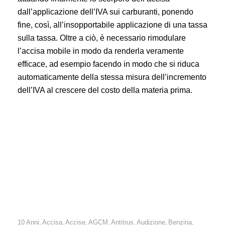
dall’applicazione dell’IVA sui carburanti, ponendo
fine, così, all’insopportabile applicazione di una tassa
sulla tassa. Oltre a ciò, è necessario rimodulare
l’accisa mobile in modo da renderla veramente
efficace, ad esempio facendo in modo che si riduca
automaticamente della stessa misura dell’incremento
dell’IVA al crescere del costo della materia prima.
Benzina: nuovi record dei prezzi dei carburanti, ma vi sono
ancora 12 centesimi al litro di troppo. Le ricadute di questo
sovrapprezzo ammontano a +263,20 euro tra costi diretti e
costi indiretti.
10 Anni
Accisa
Accise
AGCM
Antitrus
Audizione
Benzina
,
,
,
,
,
,
,