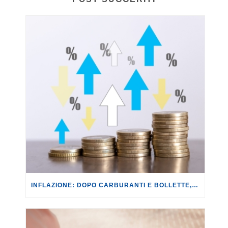
INFLAZIONE: DOPO CARBURANTI E BOLLETTE, GLI EFFETTI DEL CONFLITTO INIZIANO A FARSI SENTIRE SUI PREZZI.