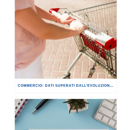
COMMERCIO: DATI SUPERATI DALL’EVOLUZIONE DEI FATTI. CON IL CONFLITTO IN MEDIO ORIENTE SI RISCHIANO RIPERCUSSIONI PER LE FAMIGLIE DI +649,64 EURO ANNUI.