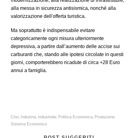
modernizzazione, alla realizzazione di infrastrutture,
alla messa in sicurezza antisismica, nonché alla
valorizzazione dell'offerta turistica.
Ma soprattutto è indispensabile evitare
categoricamente ogni misura ulteriormente
depressiva, a partire dall’aumento delle accise sui
carburanti che, stando alle ipotesi circolate in questi
giorni, comporterebbero ricadute di circa +28 Euro
annui a famiglia.
Crisi
Industria
Industriale
Politica Economica
Produzione
,
,
,
,
,
Sistema Economico
POST SUGGERITI