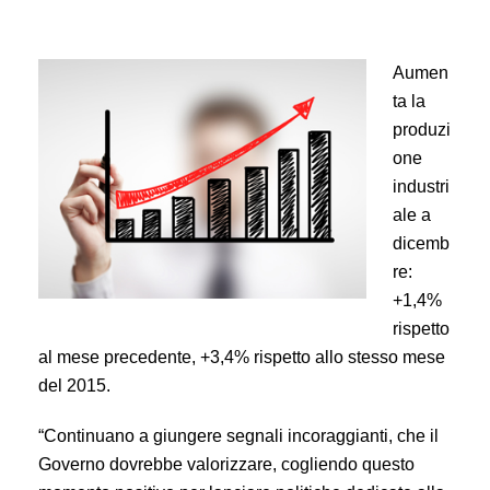
Aumen
ta la
produzi
one
industri
ale a
dicemb
re:
+1,4%
rispetto
al mese precedente, +3,4% rispetto allo stesso mese
del 2015.
“Continuano a giungere segnali incoraggianti, che il
Governo dovrebbe valorizzare, cogliendo questo