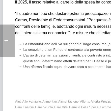
il 2025, il tasso relativo al carrello della spesa ha con
“Il quadro non può che destare estrema preoccupazion
Carrus, Presidente di Federconsumatori. “Per questo è 
confronti delle famiglie, adottando ogni misura necessar
dell’intero sistema economico.” Le misure che chiediam
La rimodulazione dell’Iva sui generi di largo consumo (c
La creazione di un Fondo di contrasto alla povertà energ
L’avvio di determinate azioni di verifica e contrasto a int
questi anni, determinano effetti deleteri per il Paese e pe
Una riforma fiscale equa, davvero tesa a sostenere i bass
Inflazione: il tasso balza al +1,6% a febbraio. Le tensioni in M
Aiuti Alle Famiglie
Alimentari
Alimentazione
Allerta
Allerta Prezzi
,
,
,
,
Caro Energia
Caro Scuola
Caro Vita
Carrello Della Spesa
Commer
,
,
,
,