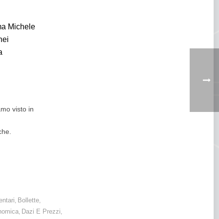
ma Michele
nei
a
amo visto in
che.
entari
Bollette
,
,
nomica
Dazi E Prezzi
,
,