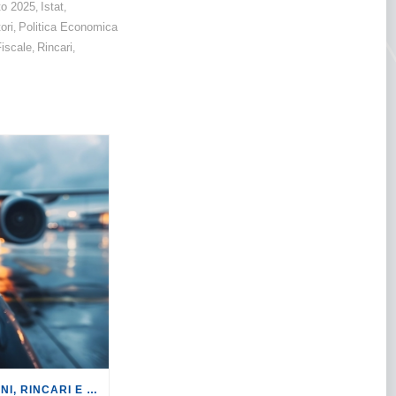
to 2025
Istat
,
,
ori
Politica Economica
,
iscale
Rincari
,
,
TURISMO: CANCELLAZIONI, RINCARI E MAGGIORAZIONI DI VOLI E PRENOTAZIONI.