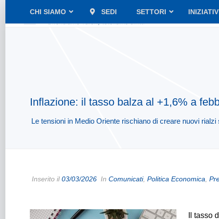
CHI SIAMO
SEDI
SETTORI
INIZIATI
Inflazione: il tasso balza al +1,6% a febb
Le tensioni in Medio Oriente rischiano di creare nuovi rialzi 
Inserito il
03/03/2026
In
Comunicati
,
Politica Economica
,
Pre
Il tasso 