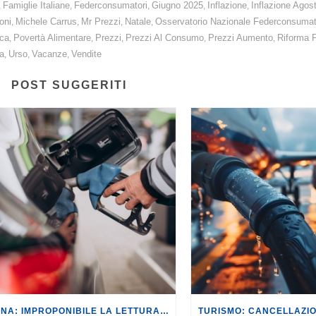
Famiglie Italiane
Federconsumatori
Giugno 2025
Inflazione
Inflazione Agos
,
,
,
,
,
oni
Michele Carrus
Mr Prezzi
Natale
Osservatorio Nazionale Federconsumat
,
,
,
,
ca
Povertà Alimentare
Prezzi
Prezzi Al Consumo
Prezzi Aumento
Riforma F
,
,
,
,
,
a
Urso
Vacanze
Vendite
,
,
,
POST SUGGERITI
BENZINA: IMPROPONIBILE LA LETTURA SECONDO CUI PROROGARE IL TAGLIO DELLE ACCISE SIGNIFICA TASSARE TUTTI I CITTADINI.