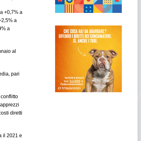
(da +0,7% a
 +2,5% a
,9% a
nnaio al
dia, pari
conflitto
rapprezzi
sti diretti
a il 2021 e