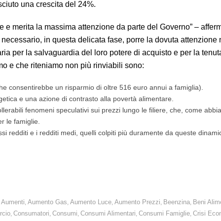
osciuto una crescita del 24%.
e e merita la massima attenzione da parte del Governo” – affer
necessario, in questa delicata fase, porre la dovuta attenzione 
ia per la salvaguardia del loro potere di acquisto e per la tenut
o e che riteniamo non più rinviabili sono:
he consentirebbe un risparmio di oltre 516 euro annui a famiglia).
etica e una azione di contrasto alla povertà alimentare.
ollerabili fenomeni speculativi sui prezzi lungo le filiere, che, come abbi
r le famiglie.
i redditi e i redditi medi, quelli colpiti più duramente da queste dinami
edio Oriente rischiano di creare nuovi rialzi sul fronte energetico.
Aumenti
Aumento Gas
Aumento Luce
Aumento Prezzi
Beenzina
Beni Alim
,
,
,
,
,
,
cio
Consumatori
Consumi
Consumi Alimentari
Consumi Famiglie
Crisi Eco
,
,
,
,
,