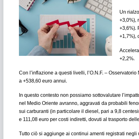
Un rialzo
+3,0%), m
+3,6%). 
+1,7%), 
Accelera 
+2,2%.
Con l’inflazione a questi livelli, l’O.N.F. – Osservator
a +538,60 euro annui.
In questo contesto non possiamo sottovalutare l’impatto c
nel Medio Oriente avranno, aggravati da probabili feno
sui carburanti (in particolare il diesel, pari a 9,8 cente
e 111,08 euro per costi indiretti, dovuti al trasporto de
Tutto ciò si aggiunge ai continui amenti registrati negli ul