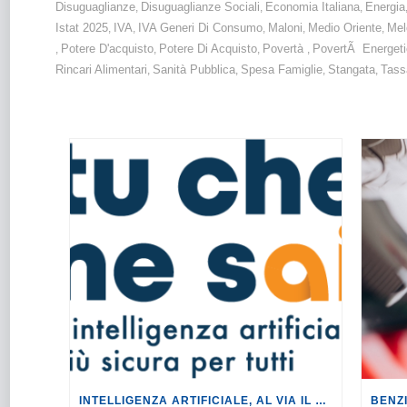
Disuguaglianze
Disuguaglianze Sociali
Economia Italiana
Energia
,
,
,
Istat 2025
IVA
IVA Generi Di Consumo
Maloni
Medio Oriente
Mel
,
,
,
,
,
Potere D'acquisto
Potere Di Acquisto
Povertà
PovertÃ Energeti
,
,
,
,
Rincari Alimentari
Sanità Pubblica
Spesa Famiglie
Stangata
Tass
,
,
,
,
INTELLIGENZA ARTIFICIALE, AL VIA IL TOUR DI EVENTI DEL PROGETTO TU CHE NE SAI?