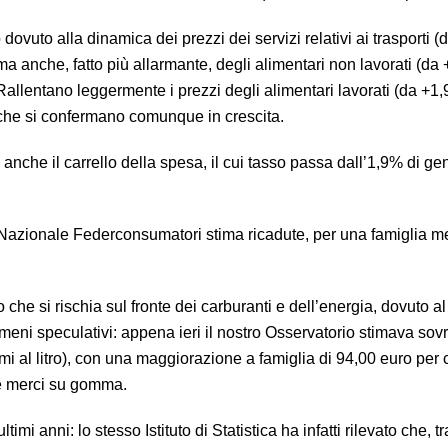
 dovuto alla dinamica dei prezzi dei servizi relativi ai trasporti 
a anche, fatto più allarmante, degli alimentari non lavorati (da
Rallentano leggermente i prezzi degli alimentari lavorati (da +1
che si confermano comunque in crescita.
anche il carrello della spesa, il cui tasso passa dall’1,9% di ge
io Nazionale Federconsumatori stima ricadute, per una famiglia me
he si rischia sul fronte dei carburanti e dell’energia, dovuto al 
meni speculativi: appena ieri il nostro Osservatorio stimava sov
simi al litro), con una maggiorazione a famiglia di 94,00 euro per co
lle merci su gomma.
timi anni: lo stesso Istituto di Statistica ha infatti rilevato che, tr