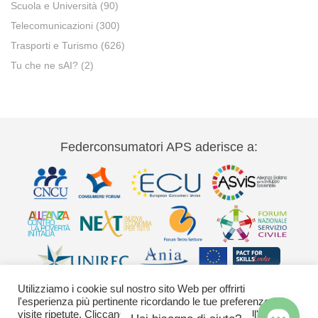
Scuola e Università
(90)
Telecomunicazioni
(300)
Trasporti e Turismo
(626)
Tu che ne sAI?
(2)
Federconsumatori APS aderisce a:
Utilizziamo i cookie sul nostro sito Web per offrirti
l'esperienza più pertinente ricordando le tue preferenze e le
visite ripetute. Cliccando su "Accetta" acconsenti all'uso di