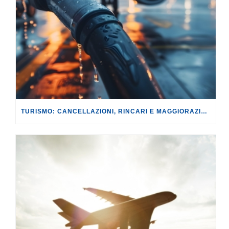
TURISMO: CANCELLAZIONI, RINCARI E MAGGIORAZIONI DI VOLI E PRENOTAZIONI.