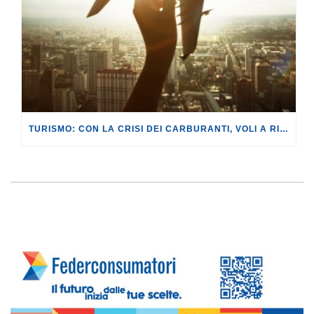
TURISMO: CON LA CRISI DEI CARBURANTI, VOLI A RISCHIO CANCELLAZIONE O RINCARO.