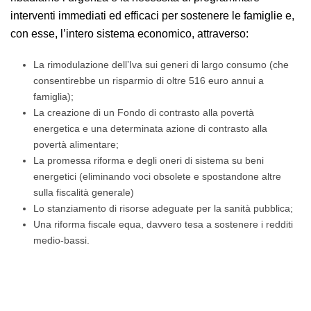
interventi immediati ed efficaci per sostenere le famiglie e,
con esse, l’intero sistema economico, attraverso:
La rimodulazione dell’Iva sui generi di largo consumo (che
consentirebbe un risparmio di oltre 516 euro annui a
famiglia);
La creazione di un Fondo di contrasto alla povertà
energetica e una determinata azione di contrasto alla
povertà alimentare;
La promessa riforma e degli oneri di sistema su beni
energetici (eliminando voci obsolete e spostandone altre
sulla fiscalità generale)
Lo stanziamento di risorse adeguate per la sanità pubblica;
Una riforma fiscale equa, davvero tesa a sostenere i redditi
medio-bassi.
Prezzi: l’inflazione ad aprile si attesta al +1,9%, ma il
carrello della spesa vola al +2,6%.