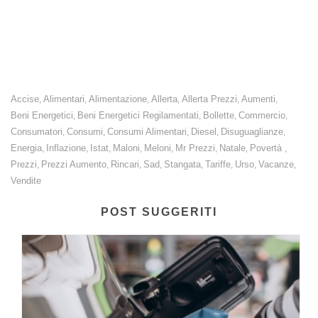
Con il tasso a questi livelli ricadute di +598,60 euro annui a
famiglia.
Accise
Alimentari
Alimentazione
Allerta
Allerta Prezzi
Aumenti
,
,
,
,
,
,
Beni Energetici
Beni Energetici Regilamentati
Bollette
Commercio
,
,
,
,
Consumatori
Consumi
Consumi Alimentari
Diesel
Disuguaglianze
,
,
,
,
,
Energia
Inflazione
Istat
Maloni
Meloni
Mr Prezzi
Natale
Povertà
,
,
,
,
,
,
,
,
Prezzi
Prezzi Aumento
Rincari
Sad
Stangata
Tariffe
Urso
Vacanze
,
,
,
,
,
,
,
,
Vendite
POST SUGGERITI