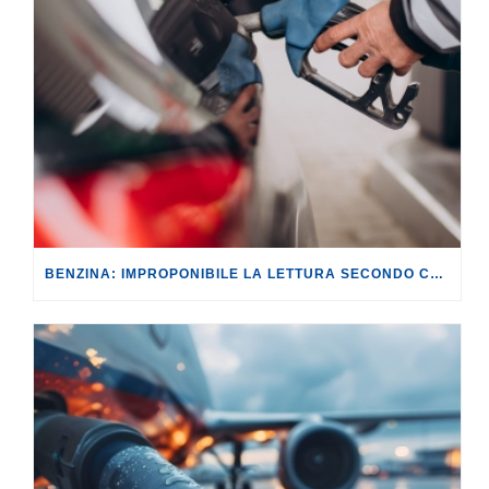
BENZINA: IMPROPONIBILE LA LETTURA SECONDO CUI PROROGARE IL TAGLIO DELLE ACCISE SIGNIFICA TASSARE TUTTI I CITTADINI.