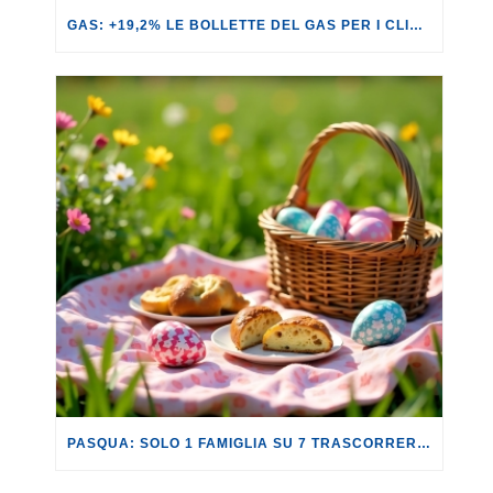
GAS: +19,2% LE BOLLETTE DEL GAS PER I CLIENTI IN SERVIZIO DI VULNERABILITÀ.
PASQUA: SOLO 1 FAMIGLIA SU 7 TRASCORRERÀ QUESTA FESTIVITÀ LONTANO DA CASA.