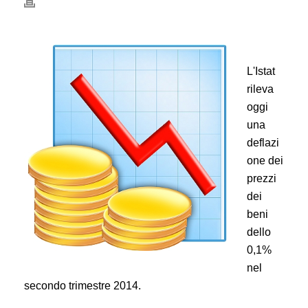
L'Istat
rileva
oggi
una
deflazi
one dei
prezzi
dei
beni
dello
0,1%
nel
secondo trimestre 2014.