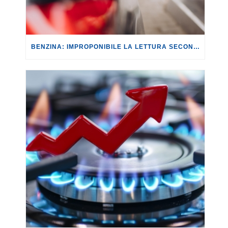
BENZINA: IMPROPONIBILE LA LETTURA SECONDO CUI PROROGARE IL TAGLIO DELLE ACCISE SIGNIFICA TASSARE TUTTI I CITTADINI.