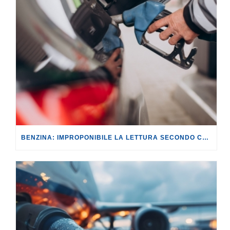
BENZINA: IMPROPONIBILE LA LETTURA SECONDO CUI PROROGARE IL TAGLIO DELLE ACCISE SIGNIFICA TASSARE TUTTI I CITTADINI.