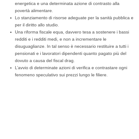
energetica e una determinata azione di contrasto alla
povertà alimentare.
Lo stanziamento di risorse adeguate per la sanità pubblica e
per il diritto allo studio.
Una riforma fiscale equa, davvero tesa a sostenere i bassi
redditi e i redditi medi, e non a incrementare le
disuguaglianze. In tal senso è necessario restituire a tutti i
pensionati e i lavoratori dipendenti quanto pagato più del
dovuto a causa del fiscal drag.
L’avvio di determinate azioni di verifica e contrastare ogni
fenomeno speculativo sui prezzi lungo le filiere.
Inflazione: il tasso a settembre si attesta al +1,6%, con ricadute di
+504 euro annui a famiglia.
Necessarie azioni immediate per sostenere il potere di
acquisto delle famiglie.