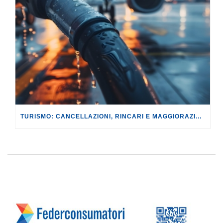
TURISMO: CANCELLAZIONI, RINCARI E MAGGIORAZIONI DI VOLI E PRENOTAZIONI.