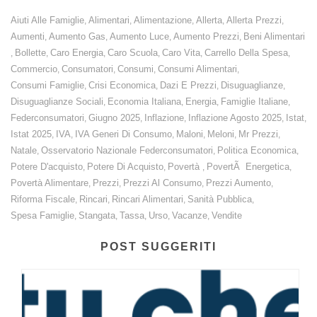
Aiuti Alle Famiglie
Alimentari
Alimentazione
Allerta
Allerta Prezzi
,
,
,
,
,
Aumenti
Aumento Gas
Aumento Luce
Aumento Prezzi
Beni Alimentari
,
,
,
,
Bollette
Caro Energia
Caro Scuola
Caro Vita
Carrello Della Spesa
,
,
,
,
,
,
Commercio
Consumatori
Consumi
Consumi Alimentari
,
,
,
,
Consumi Famiglie
Crisi Economica
Dazi E Prezzi
Disuguaglianze
,
,
,
,
Disuguaglianze Sociali
Economia Italiana
Energia
Famiglie Italiane
,
,
,
,
Federconsumatori
Giugno 2025
Inflazione
Inflazione Agosto 2025
Istat
,
,
,
,
,
Istat 2025
IVA
IVA Generi Di Consumo
Maloni
Meloni
Mr Prezzi
,
,
,
,
,
,
Natale
Osservatorio Nazionale Federconsumatori
Politica Economica
,
,
,
Potere D'acquisto
Potere Di Acquisto
Povertà
PovertÃ Energetica
,
,
,
,
Povertà Alimentare
Prezzi
Prezzi Al Consumo
Prezzi Aumento
,
,
,
,
Riforma Fiscale
Rincari
Rincari Alimentari
Sanità Pubblica
,
,
,
,
Spesa Famiglie
Stangata
Tassa
Urso
Vacanze
Vendite
,
,
,
,
,
POST SUGGERITI