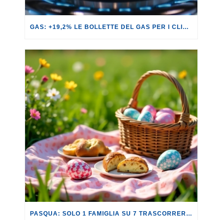
GAS: +19,2% LE BOLLETTE DEL GAS PER I CLIENTI IN SERVIZIO DI VULNERABILITÀ.
PASQUA: SOLO 1 FAMIGLIA SU 7 TRASCORRERÀ QUESTA FESTIVITÀ LONTANO DA CASA.