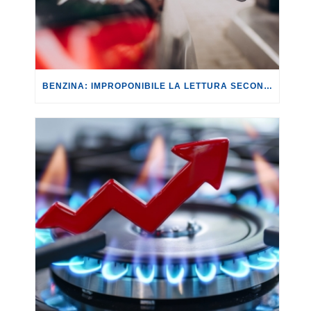
BENZINA: IMPROPONIBILE LA LETTURA SECONDO CUI PROROGARE IL TAGLIO DELLE ACCISE SIGNIFICA TASSARE TUTTI I CITTADINI.