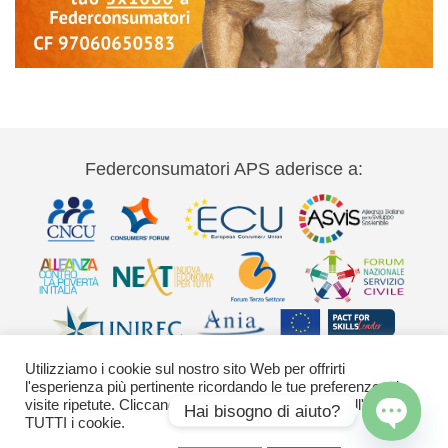
Federconsumatori APS aderisce a:
Utilizziamo i cookie sul nostro sito Web per offrirti
l'esperienza più pertinente ricordando le tue preferenze e le
visite ripetute. Cliccando su "Accetta" acconsenti all'uso di
Hai bisogno di aiuto?
TUTTI i cookie.
Via Palestro 11 00185 Roma - tel 06
Open