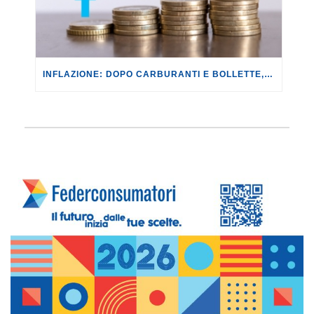
INFLAZIONE: DOPO CARBURANTI E BOLLETTE, GLI EFFETTI DEL CONFLITTO INIZIANO A FARSI SENTIRE SUI PREZZI.