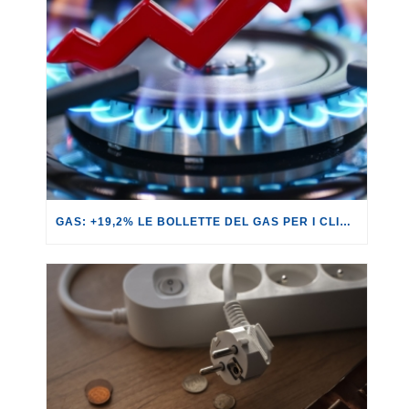
GAS: +19,2% LE BOLLETTE DEL GAS PER I CLIENTI IN SERVIZIO DI VULNERABILITÀ.