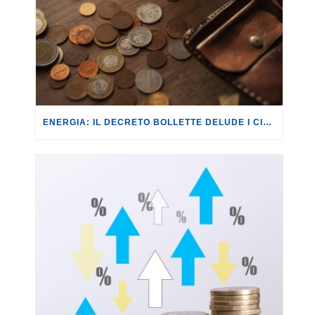
ENERGIA: IL DECRETO BOLLETTE DELUDE I CITTADINI, ANCHE NELLA SUA CONVERSIONE IN LEGGE.