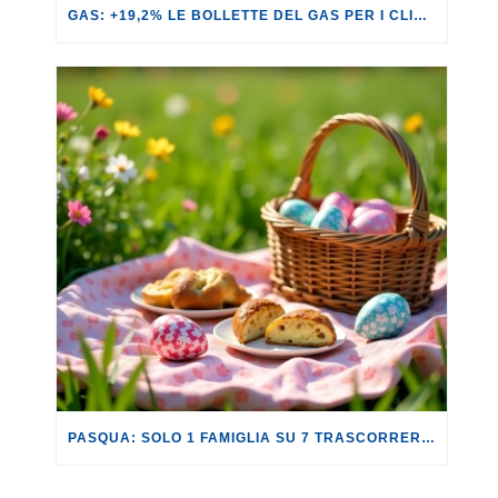
GAS: +19,2% LE BOLLETTE DEL GAS PER I CLIENTI IN SERVIZIO DI VULNERABILITÀ.
PASQUA: SOLO 1 FAMIGLIA SU 7 TRASCORRERÀ QUESTA FESTIVITÀ LONTANO DA CASA.