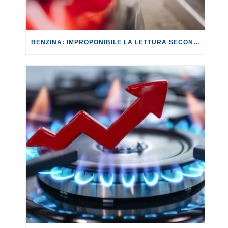
BENZINA: IMPROPONIBILE LA LETTURA SECONDO CUI PROROGARE IL TAGLIO DELLE ACCISE SIGNIFICA TASSARE TUTTI I CITTADINI.