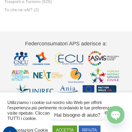
Trasporti e Turismo
(626)
Tu che ne sAI?
(2)
Federconsumatori APS aderisce a:
Utilizziamo i cookie sul nostro sito Web per offrirti
l'esperienza più pertinente ricordando le tue preferenze e le
visite ripetute. Cliccando su "Accetta" acconsenti all'uso di
Hai bisogno di aiuto?
TUTTI i cookie.
Via Palestro 11 00185 Roma - tel 06
Open
Impostazioni Cookie
ACCETTA
RIFIUTA
42020755-9 federconsumatori@federconsumatori.it Ufficio stampa tel: 06
chaty