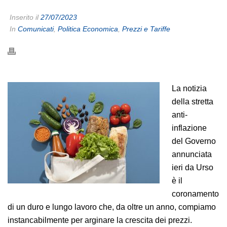
Inserito il
27/07/2023
In
Comunicati
,
Politica Economica
,
Prezzi e Tariffe
La notizia
della stretta
anti-
inflazione
del Governo
annunciata
ieri da Urso
è il
coronamento
di un duro e lungo lavoro che, da oltre un anno, compiamo
instancabilmente per arginare la crescita dei prezzi.