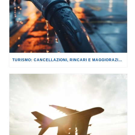
TURISMO: CANCELLAZIONI, RINCARI E MAGGIORAZIONI DI VOLI E PRENOTAZIONI.