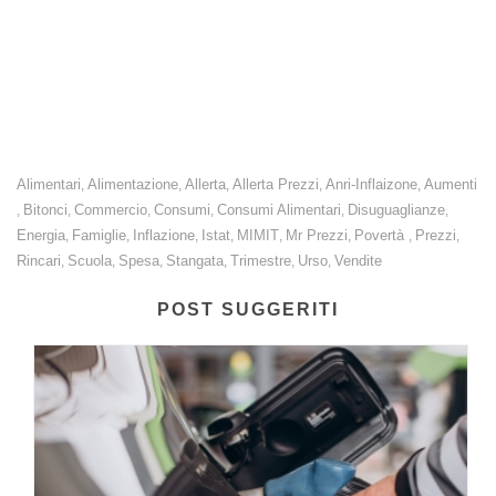
Prezzi: la nostra proposta di un paniere indipendente anti-
inflazione è sempre più vicina alla realizzazione. È indispensabile
attivare anche la rete capillare di sorveglianza dei prezzi.
Alimentari
Alimentazione
Allerta
Allerta Prezzi
Anri-Inflaizone
Aumenti
,
,
,
,
,
Bitonci
Commercio
Consumi
Consumi Alimentari
Disuguaglianze
,
,
,
,
,
,
Energia
Famiglie
Inflazione
Istat
MIMIT
Mr Prezzi
Povertà
Prezzi
,
,
,
,
,
,
,
,
Rincari
Scuola
Spesa
Stangata
Trimestre
Urso
Vendite
,
,
,
,
,
,
POST SUGGERITI