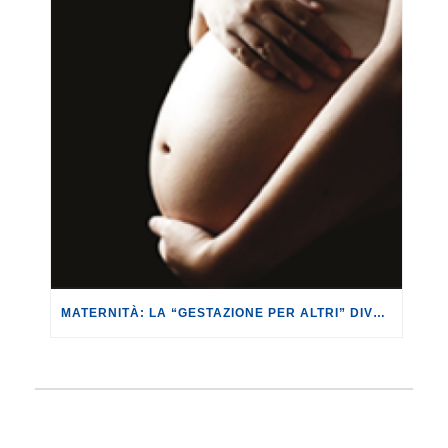
MATERNITÀ: LA “GESTAZIONE PER ALTRI” DIVENTA REATO UNIVERSALE.