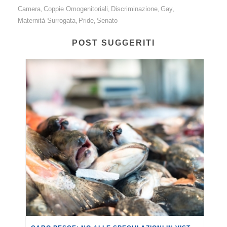
Camera
Coppie Omogenitoriali
Discriminazione
Gay
,
,
,
,
Maternità Surrogata
Pride
Senato
,
,
POST SUGGERITI