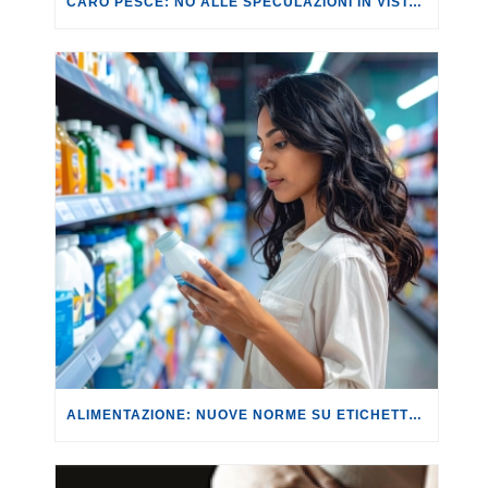
CARO PESCE: NO ALLE SPECULAZIONI IN VISTA DEL CENONE.
ALIMENTAZIONE: NUOVE NORME SU ETICHETTE E DENOMINAZIONI, MA SERVONO SCELTE PIÙ CORAGGIOSE.