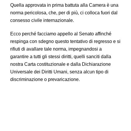
Quella approvata in prima battuta alla Camera è una
norma pericolosa, che, per di più, ci colloca fuori dal
consesso civile internazionale.
Ecco perché facciamo appello al Senato affinché
respinga con sdegno questo tentativo di regresso e si
rifiuti di avallare tale norma, impegnandosi a
garantire a tutti gli stessi diritti, quelli sanciti dalla
nostra Carta costituzionale e dalla Dichiarazione
Universale dei Diritti Umani, senza alcun tipo di
discriminazione o prevaricazione.
Maternità surrogata: passa alla Camera la proposta
anacronistica e oscurantista, che la considera alla stregua
di un reato universale.