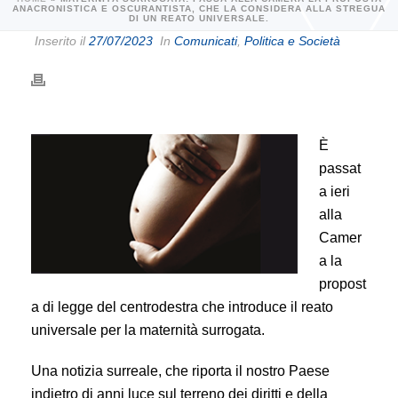
ANACRONISTICA E OSCURANTISTA, CHE LA CONSIDERA ALLA STREGUA
DI UN REATO UNIVERSALE.
Inserito il
27/07/2023
In
Comunicati
,
Politica e Società
È
passat
a ieri
alla
Camer
a la
propost
a di legge del centrodestra che introduce il reato
universale per la maternità surrogata.
Una notizia surreale, che riporta il nostro Paese
indietro di anni luce sul terreno dei diritti e della