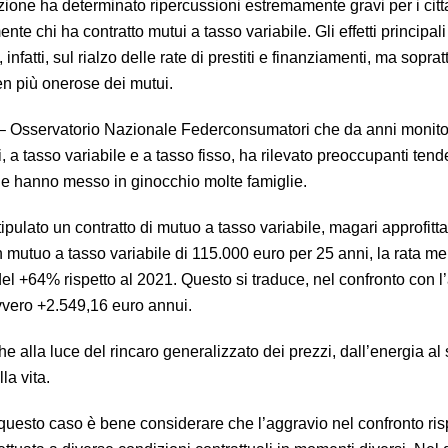
azione ha determinato ripercussioni estremamente gravi per i citt
nte chi ha contratto mutui a tasso variabile. Gli effetti principali
infatti, sul rialzo delle rate di prestiti e finanziamenti, ma soprat
en più onerose dei mutui.
 – Osservatorio Nazionale Federconsumatori che da anni monitor
, a tasso variabile e a tasso fisso, ha rilevato preoccupanti ten
che hanno messo in ginocchio molte famiglie.
pulato un contratto di mutuo a tasso variabile, magari approfitt
n mutuo a tasso variabile di 115.000 euro per 25 anni, la rata me
l +64% rispetto al 2021. Questo si traduce, nel confronto con l
vvero +2.549,16 euro annui.
he alla luce del rincaro generalizzato dei prezzi, dall’energia al 
la vita.
 questo caso è bene considerare che l’aggravio nel confronto ris