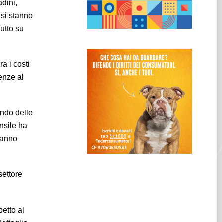
adini,
 si stanno
tutto su
a i costi
denze al
ando delle
nsile ha
’anno
settore
petto al