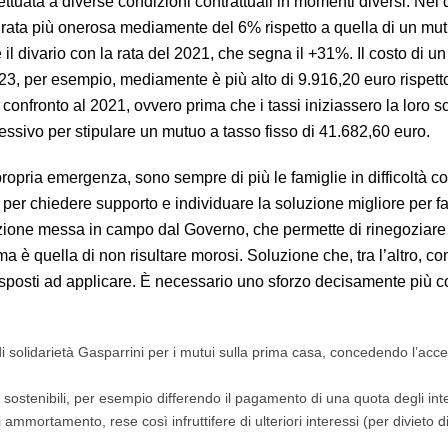
ettuata a diverse condizioni contrattuali in momenti diversi. Nel d
 rata più onerosa mediamente del 6% rispetto a quella di un mu
il divario con la rata del 2021, che segna il +31%. Il costo di u
023, per esempio, mediamente è più alto di 9.916,20 euro rispett
onfronto al 2021, ovvero prima che i tassi iniziassero la loro sc
ssivo per stipulare un mutuo a tasso fisso di 41.682,60 euro.
opria emergenza, sono sempre di più le famiglie in difficoltà co
 per chiedere supporto e individuare la soluzione migliore per far
pzione messa in campo dal Governo, che permette di rinegoziare 
a è quella di non risultare morosi. Soluzione che, tra l’altro, co
no disposti ad applicare. È necessario uno sforzo decisamente più 
 solidarietà Gasparrini per i mutui sulla prima casa, concedendo l’ac
sostenibili, per esempio differendo il pagamento di una quota degli int
ammortamento, rese così infruttifere di ulteriori interessi (per divieto d