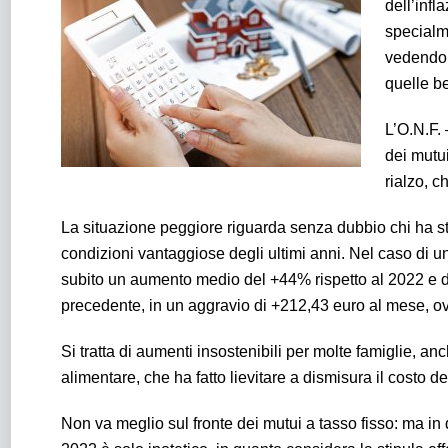
dell’infl
specialme
vedendo, 
quelle b
L’O.N.F.
dei mutui
rialzo, 
La situazione peggiore riguarda senza dubbio chi ha sti
condizioni vantaggiose degli ultimi anni. Nel caso di u
subito un aumento medio del +44% rispetto al 2022 e de
precedente, in un aggravio di +212,43 euro al mese, o
Si tratta di aumenti insostenibili per molte famiglie, anc
alimentare, che ha fatto lievitare a dismisura il costo del
Non va meglio sul fronte dei mutui a tasso fisso: ma in