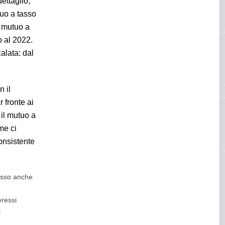
ettaglio,
tuo a tasso
n mutuo a
o al 2022.
alata: dal
n il
 fronte ai
il mutuo a
me ci
consistente
cesso anche
eressi
i