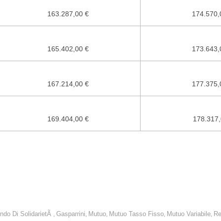
163.287,00 €
174.570,
165.402,00 €
173.643,
167.214,00 €
177.375,
169.404,00 €
178.317,
ha stipulato un mutuo a tasso variabile la rata è aumentata mediamente d
ndo Di SolidarietÃ
Gasparrini
Mutuo
Mutuo Tasso Fisso
Mutuo Variabile
Re
,
,
,
,
,