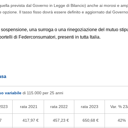
(quella prevista dal Governo in Legge di Bilancio) anche ai morosi e amp
ale opzione. Il tasso fisso dovrà essere definito e aggiornato dal Govern
na sospensione, una surroga o una rinegoziazione del mutuo stip
rtelli di Federconsumatori, presenti in tutta Italia.
asa
o variabile
di 115.000 per 25 anni
2023
rata 2021
rata 2022
rata 2023
Var. % 23
7
417,97 €
457,23 €
650,68 €
42%