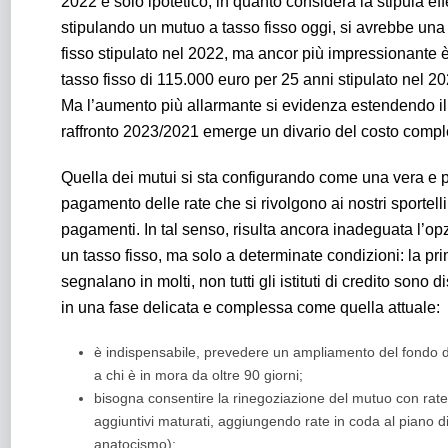
2022 è solo ipotetico, in quanto considera la stipula eff
stipulando un mutuo a tasso fisso oggi, si avrebbe una
fisso stipulato nel 2022, ma ancor più impressionante è 
tasso fisso di 115.000 euro per 25 anni stipulato nel 2
Ma l’aumento più allarmante si evidenza estendendo il c
raffronto 2023/2021 emerge un divario del costo comple
Quella dei mutui si sta configurando come una vera e pr
pagamento delle rate che si rivolgono ai nostri sportelli
pagamenti. In tal senso, risulta ancora inadeguata l’o
un tasso fisso, ma solo a determinate condizioni: la prim
segnalano in molti, non tutti gli istituti di credito so
in una fase delicata e complessa come quella attuale:
è indispensabile, prevedere un ampliamento del fondo di
a chi è in mora da oltre 90 giorni;
bisogna consentire la rinegoziazione del mutuo con rate 
aggiuntivi maturati, aggiungendo rate in coda al piano di 
anatocismo);