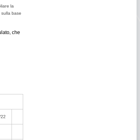
liare la
o sulla base
ulato, che
/22