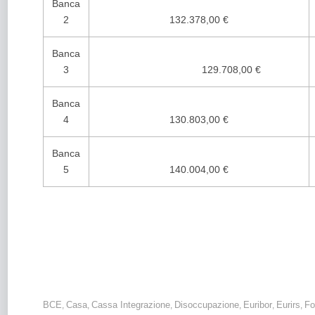
Banca
2
132.378,00 €
Banca
3
129.708,00 €
Banca
4
130.803,00 €
Banca
5
140.004,00 €
Mutui: non si arresta la corsa delle rate dei mutui. Per chi 
mese rispetto al 2022.
BCE
Casa
Cassa Integrazione
Disoccupazione
Euribor
Eurirs
Fo
,
,
,
,
,
,