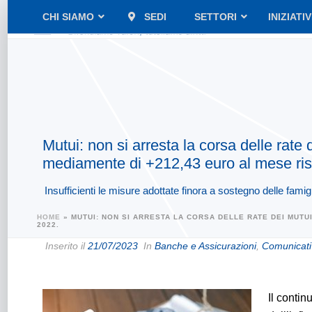
CHI SIAMO
SEDI
SETTORI
INIZIATI
Mutui: non si arresta la corsa delle rate
mediamente di +212,43 euro al mese ris
Insufficienti le misure adottate finora a sostegno delle famigl
HOME
»
MUTUI: NON SI ARRESTA LA CORSA DELLE RATE DEI MUTU
2022.
Inserito il
21/07/2023
In
Banche e Assicurazioni
,
Comunicati
Il contin