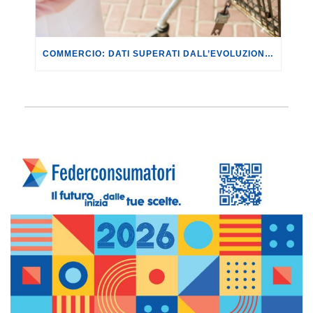
COMMERCIO: DATI SUPERATI DALL’EVOLUZIONE DEI FATTI. CON IL CONFLITTO IN MEDIO ORIENTE SI RISCHIANO RIPERCUSSIONI PER LE FAMIGLIE DI +649,64 EURO ANNUI.