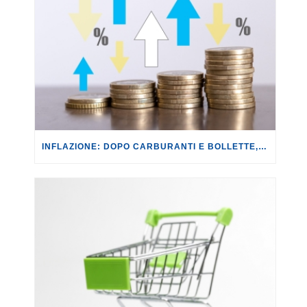
INFLAZIONE: DOPO CARBURANTI E BOLLETTE, GLI EFFETTI DEL CONFLITTO INIZIANO A FARSI SENTIRE SUI PREZZI.