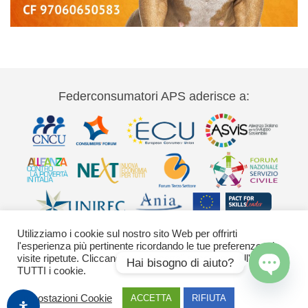
Federconsumatori APS aderisce a:
Utilizziamo i cookie sul nostro sito Web per offrirti
l'esperienza più pertinente ricordando le tue preferenze e le
visite ripetute. Cliccando su "Accetta" acconsenti all'uso di
Hai bisogno di aiuto?
TUTTI i cookie.
Via Palestro 11 00185 Roma - tel 06
Open
chaty
Impostazioni Cookie
ACCETTA
RIFIUTA
42020755-9 federconsumatori@federconsumatori.it Ufficio stampa tel: 06