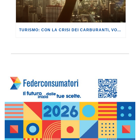
TURISMO: CON LA CRISI DEI CARBURANTI, VOLI A RISCHIO CANCELLAZIONE O RINCARO.