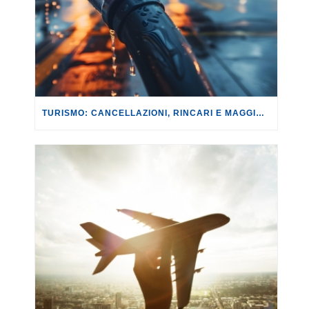
TURISMO: CANCELLAZIONI, RINCARI E MAGGIORAZIONI DI VOLI E PRENOTAZIONI.