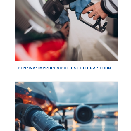
BENZINA: IMPROPONIBILE LA LETTURA SECONDO CUI PROROGARE IL TAGLIO DELLE ACCISE SIGNIFICA TASSARE TUTTI I CITTADINI.