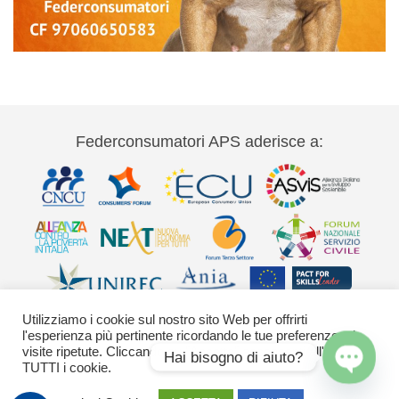
Federconsumatori APS aderisce a:
Utilizziamo i cookie sul nostro sito Web per offrirti
l'esperienza più pertinente ricordando le tue preferenze e le
visite ripetute. Cliccando su "Accetta" acconsenti all'uso di
Hai bisogno di aiuto?
TUTTI i cookie.
Via Palestro 11 00185 Roma - tel 06
Open