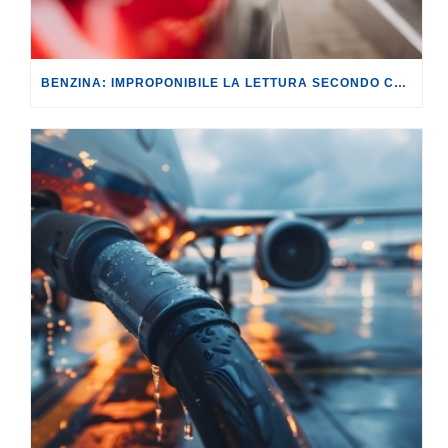
BENZINA: IMPROPONIBILE LA LETTURA SECONDO CUI PROROGARE IL TAGLIO DELLE ACCISE SIGNIFICA TASSARE TUTTI I CITTADINI.