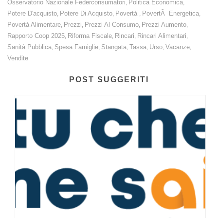
Osservatorio Nazionale Federconsumatori
Politica Economica
,
,
Potere D'acquisto
Potere Di Acquisto
Povertà
PovertÃ Energetica
,
,
,
,
Povertà Alimentare
Prezzi
Prezzi Al Consumo
Prezzi Aumento
,
,
,
,
Rapporto Coop 2025
Riforma Fiscale
Rincari
Rincari Alimentari
,
,
,
,
Sanità Pubblica
Spesa Famiglie
Stangata
Tassa
Urso
Vacanze
,
,
,
,
,
,
Vendite
POST SUGGERITI