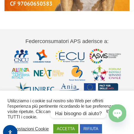
Federconsumatori APS aderisce a:
Utilizziamo i cookie sul nostro sito Web per offrirti
l'esperienza più pertinente ricordando le tue preferenze e le
visite ripetute. Cliccando su "Accetta" acconsenti all'uso di
Hai bisogno di aiuto?
TUTTI i cookie.
Via Palestro 11 00185 Roma - tel 06
Open
Impostazioni Cookie
ACCETTA
RIFIUTA
chaty
42020755-9 federconsumatori@federconsumatori.it Ufficio stampa tel: 06
42020755 ufficiostampa@federconsumatori.it -
Cookies Policy