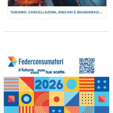
TURISMO: CANCELLAZIONI, RINCARI E MAGGIORAZIONI DI VOLI E PRENOTAZIONI.