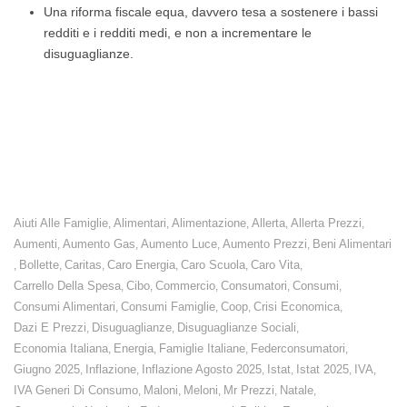
Una riforma fiscale equa, davvero tesa a sostenere i bassi
redditi e i redditi medi, e non a incrementare le
disuguaglianze.
Prezzi: dal 2019 i prezzi dei prodotti alimentari cono cresciuti del
30,1%. Stipendi e pensioni, invece, sono drammaticamente fermi.
Il Governo intervenga con urgenza.
Aiuti Alle Famiglie
Alimentari
Alimentazione
Allerta
Allerta Prezzi
,
,
,
,
,
Aumenti
Aumento Gas
Aumento Luce
Aumento Prezzi
Beni Alimentari
,
,
,
,
Bollette
Caritas
Caro Energia
Caro Scuola
Caro Vita
,
,
,
,
,
,
Carrello Della Spesa
Cibo
Commercio
Consumatori
Consumi
,
,
,
,
,
Consumi Alimentari
Consumi Famiglie
Coop
Crisi Economica
,
,
,
,
Dazi E Prezzi
Disuguaglianze
Disuguaglianze Sociali
,
,
,
Economia Italiana
Energia
Famiglie Italiane
Federconsumatori
,
,
,
,
Giugno 2025
Inflazione
Inflazione Agosto 2025
Istat
Istat 2025
IVA
,
,
,
,
,
,
IVA Generi Di Consumo
Maloni
Meloni
Mr Prezzi
Natale
,
,
,
,
,