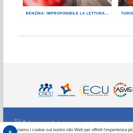
BENZINA: IMPROPONIBILE LA LETTURA SECONDO CUI PROROGARE IL TAGLIO DELLE ACCISE SIGNIFICA TASSARE TUTTI I CITTADINI.
Via Palestro 11 00185 Roma - tel 06 420
Utilizziamo i cookie sul nostro sito Web per offrirti l'esperienza p