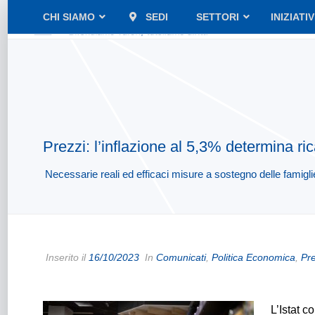
CHI SIAMO
SEDI
SETTORI
INIZIATI
Prezzi: l’inflazione al 5,3% determina ri
Necessarie reali ed efficaci misure a sostegno delle famigli
Inserito il
16/10/2023
In
Comunicati
,
Politica Economica
,
Pre
L’Istat c