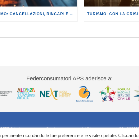
TURISMO: CANCELLAZIONI, RINCARI E MAGGIORAZIONI DI VOLI E PRENOTAZIONI.
Federconsumatori APS aderisce a:
20755-9 federconsumatori@federconsumatori.it Ufficio stampa tel: 06 420207
iù pertinente ricordando le tue preferenze e le visite ripetute. Cliccando