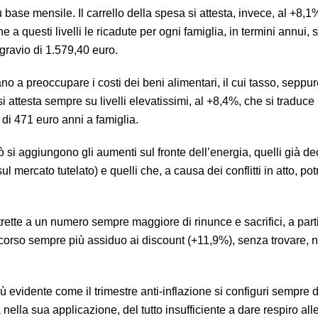
base mensile. Il carrello della spesa si attesta, invece, al +8,
one a questi livelli le ricadute per ogni famiglia, in termini annui, 
gravio di 1.579,40 euro.
o a preoccupare i costi dei beni alimentari, il cui tasso, seppur
i attesta sempre su livelli elevatissimi, al +8,4%, che si traduce
di 471 euro anni a famiglia.
iò si aggiungono gli aumenti sul fronte dell’energia, quelli già de
 sul mercato tutelato) e quelli che, a causa dei conflitti in atto, p
strette a un numero sempre maggiore di rinunce e sacrifici, a part
ricorso sempre più assiduo ai discount (+11,9%), senza trovare
iù evidente come il trimestre anti-inflazione si configuri sempre 
tà nella sua applicazione, del tutto insufficiente a dare respiro alle