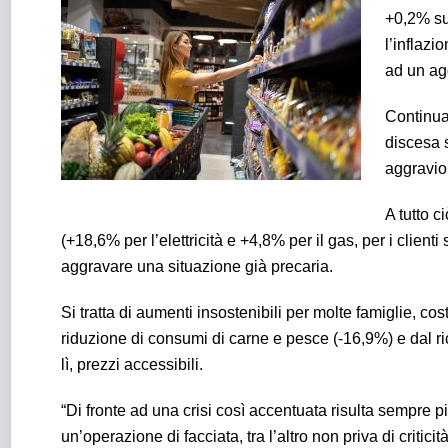
+0,2% su 
l’inflazi
ad un ag
Continuan
discesa s
aggravio 
A tutto c
(+18,6% per l’elettricità e +4,8% per il gas, per i clienti
aggravare una situazione già precaria.
Si tratta di aumenti insostenibili per molte famiglie, co
riduzione di consumi di carne e pesce (-16,9%) e dal 
lì, prezzi accessibili.
“Di fronte ad una crisi così accentuata risulta sempre p
un’operazione di facciata, tra l’altro non priva di critici