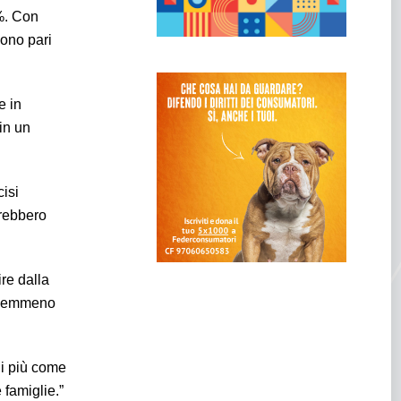
1%. Con
sono pari
e in
 in un
cisi
otrebbero
ire dalla
, nemmeno
di più come
 famiglie.”