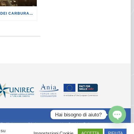
TURISMO: CON LA CRISI DEI CARBURANTI, VOLI A RISCHIO CANCELLAZIONE O RINCARO.
Hai bisogno di aiuto?
55 ufficiostampa@federconsumatori.it -
Cookies Policy
Open
 su
chaty
Impostazioni Cookie
ACCETTA
RIFIUTA