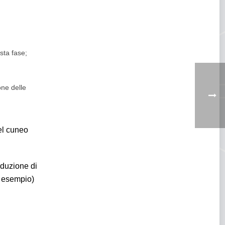
sta fase;
one delle
el cuneo
oduzione di
d esempio)
famiglie, da inserire