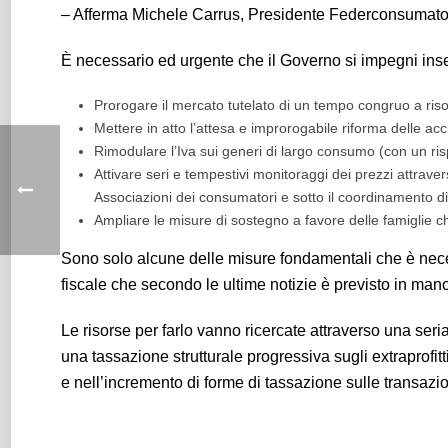
– Afferma Michele Carrus, Presidente Federconsumator
È necessario ed urgente che il Governo si impegni ins
Prorogare il mercato tutelato di un tempo congruo a risolv
Mettere in atto l’attesa e improrogabile riforma delle acc
Rimodulare l’Iva sui generi di largo consumo (con un ris
Attivare seri e tempestivi monitoraggi dei prezzi attraver
Associazioni dei consumatori e sotto il coordinamento d
Ampliare le misure di sostegno a favore delle famiglie c
Sono solo alcune delle misure fondamentali che è nece
fiscale che secondo le ultime notizie è previsto in man
Le risorse per farlo vanno ricercate attraverso una seria
una tassazione strutturale progressiva sugli extraprofit
e nell’incremento di forme di tassazione sulle transazio
Prezzi: l’inflazione al 5,3% determina ricadute di 1.579,40 eur