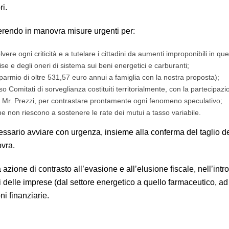
i.
erendo in manovra misure urgenti per:
ere ogni criticità e a tutelare i cittadini da aumenti improponibili in que
ise e degli oneri di sistema sui beni energetici e carburanti;
parmio di oltre 531,57 euro annui a famiglia con la nostra proposta);
so Comitati di sorveglianza costituiti territorialmente, con la partecipazi
i Mr. Prezzi, per contrastare prontamente ogni fenomeno speculativo;
he non riescono a sostenere le rate dei mutui a tasso variabile.
ssario avviare con urgenza, insieme alla conferma del taglio d
ovra.
 azione di contrasto all’evasione e all’elusione fiscale, nell’intr
ti delle imprese (dal settore energetico a quello farmaceutico, a
ni finanziarie.
o annui a famiglia. Necessarie reali ed efficaci misure a sostegno delle 