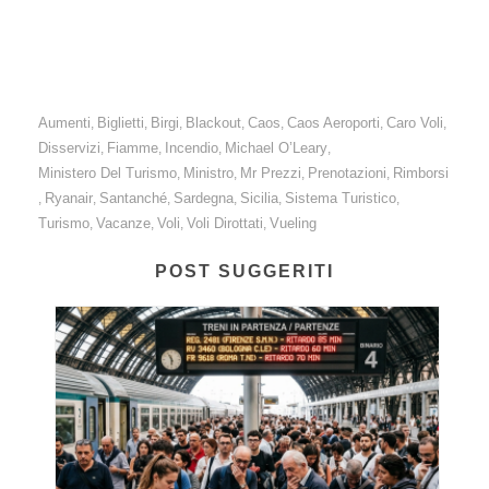
urgente una normativa che uniformi gli standard.
Aumenti
Biglietti
Birgi
Blackout
Caos
Caos Aeroporti
Caro Voli
,
,
,
,
,
,
,
Disservizi
Fiamme
Incendio
Michael O’Leary
,
,
,
,
Ministero Del Turismo
Ministro
Mr Prezzi
Prenotazioni
Rimborsi
,
,
,
,
Ryanair
Santanché
Sardegna
Sicilia
Sistema Turistico
,
,
,
,
,
,
Turismo
Vacanze
Voli
Voli Dirottati
Vueling
,
,
,
,
POST SUGGERITI