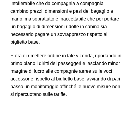
intollerabile che da compagnia a compagnia
cambino prezzi, dimensioni e pesi del bagaglio a
mano, ma soprattutto è inaccettabile che per portare
un bagaglio di dimensioni ridotte in cabina sia
necessario pagare un sovrapprezzo rispetto al
biglietto base.
È ora di rimettere ordine in tale vicenda, riportando in
primo piano i diritti dei passeggeri e lasciando minor
margine di lucro alle compagnie aeree sulle voci
accessorie rispetto al biglietto base, avviando di pari
passo un monitoraggio affinché le nuove misure non
si ripercuotano sulle tariffe.
Trasporto aereo: il prezzo variabile del bagaglio a mano su
voli Vueling nel mirino dell’Antitrust.
Informazioni poco chiare ed omissive. Sempre più