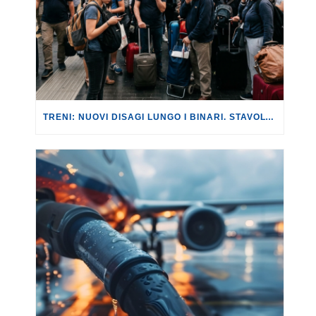
TRENI: NUOVI DISAGI LUNGO I BINARI. STAVOLTA SULLA LINEA AV ROMA-NAPOLI, CON RITARDI FINO A 180 MINUTI.