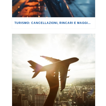
TURISMO: CANCELLAZIONI, RINCARI E MAGGIORAZIONI DI VOLI E PRENOTAZIONI.