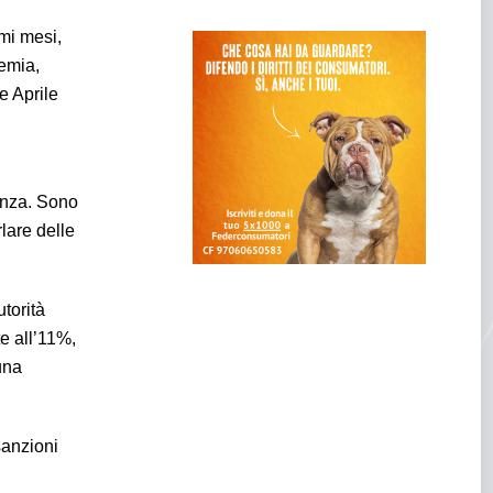
mi mesi,
demia,
e Aprile
tanza. Sono
rlare delle
torità
e all’11%,
una
sanzioni