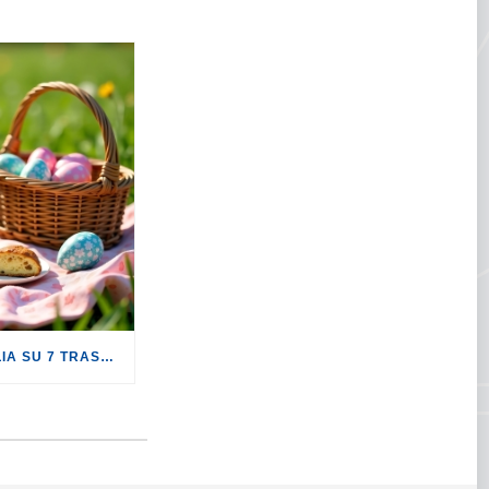
PASQUA: SOLO 1 FAMIGLIA SU 7 TRASCORRERÀ QUESTA FESTIVITÀ LONTANO DA CASA.