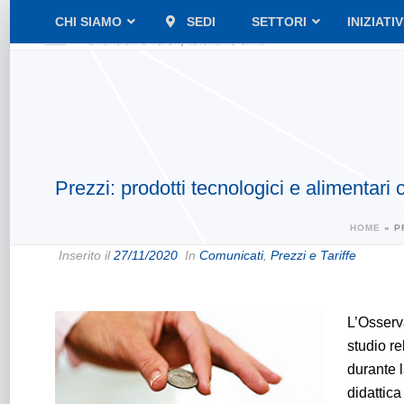
CHI SIAMO
SEDI
SETTORI
INIZIATI
Prezzi: prodotti tecnologici e alimentari
HOME
»
P
Inserito il
27/11/2020
In
Comunicati
,
Prezzi e Tariffe
L’Osserv
studio re
durante l
didattica