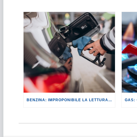
BENZINA: IMPROPONIBILE LA LETTURA SECONDO CUI PROROGARE IL TAGLIO DELLE ACCISE SIGNIFICA TASSARE TUTTI I CITTADINI.