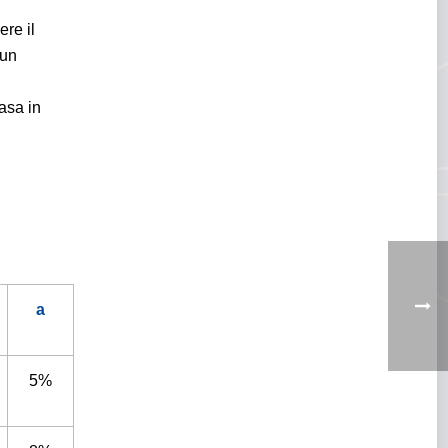
re il
 un
i
asa in
a
5%