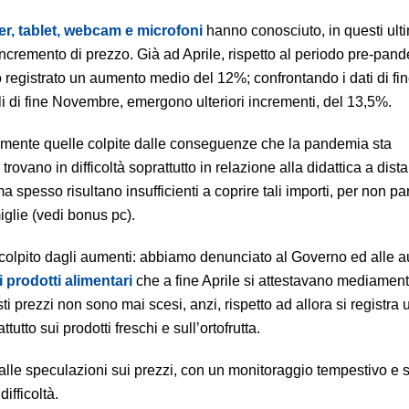
r, tablet, webcam e microfoni
hanno conosciuto, in questi ulti
incremento di prezzo. Già ad Aprile, rispetto al periodo pre-pan
registrato un aumento medio del 12%; confrontando i dati di fin
li di fine Novembre, emergono ulteriori incrementi, del 13,5%.
ialmente quelle colpite dalle conseguenze che la pandemia sta
rovano in difficoltà soprattutto in relazione alla didattica a dis
 ma spesso risultano insufficienti a coprire tali importi, per non pa
iglie (vedi bonus pc).
e colpito dagli aumenti: abbiamo denunciato al Governo ed alle au
i prodotti alimentari
che a fine Aprile si attestavano mediament
prezzi non sono mai scesi, anzi, rispetto ad allora si registra 
tutto sui prodotti freschi e sull’ortofrutta.
alle speculazioni sui prezzi, con un monitoraggio tempestivo e 
ifficoltà.