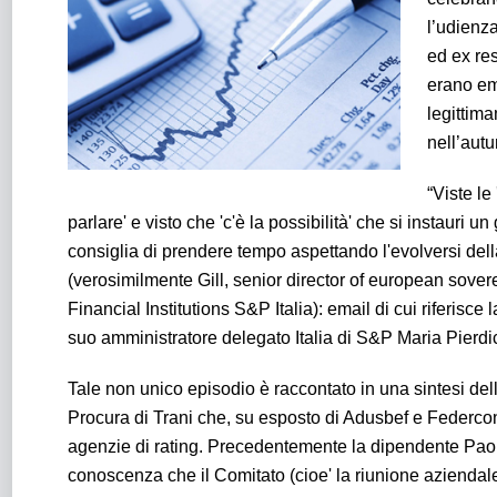
l’udienza
ed ex re
erano em
legittima
nell’aut
“Viste le
parlare' e visto che 'c'è la possibilità' che si instauri
consiglia di prendere tempo aspettando l'evolversi della 
(verosimilmente Gill, senior director of european sovere
Financial Institutions S&P Italia): email di cui riferis
suo amministratore delegato Italia di S&P Maria Pierdi
Tale non unico episodio è raccontato in una sintesi delle
Procura di Trani che, su esposto di Adusbef e Federco
agenzie di rating. Precedentemente la dipendente Paol
conoscenza che il Comitato (cioe' la riunione aziendale