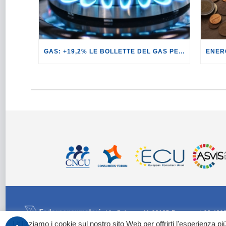
GAS: +19,2% LE BOLLETTE DEL GAS PER I CLIENTI IN SERVIZIO DI VULNERABILITÀ.
Via Palestro 11 00185 Roma - tel 06 420
Utilizziamo i cookie sul nostro sito Web per offrirti l'esperienza p