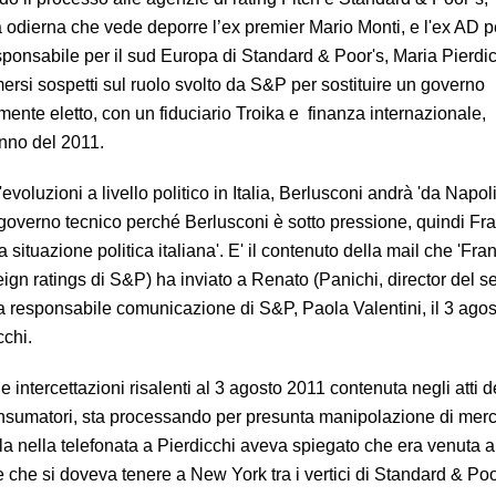
 odierna che vede deporre l’ex premier Mario Monti, e l'ex AD per
sponsabile per il sud Europa di Standard & Poor's, Maria Pierdic
ersi sospetti sul ruolo svolto da S&P per sostituire un governo
mente eletto, con un fiduciario Troika e finanza internazionale,
unno del 2011.
 'evoluzioni a livello politico in Italia, Berlusconi andrà 'da Napo
 un governo tecnico perché Berlusconi è sotto pressione, quindi Fr
situazione politica italiana'. E' il contenuto della mail che 'Fran
ign ratings di S&P) ha inviato a Renato (Panichi, director del se
ce la responsabile comunicazione di S&P, Paola Valentini, il 3 ago
cchi.
 intercettazioni risalenti al 3 agosto 2011 contenuta negli atti d
nsumatori, sta processando per presunta manipolazione di merc
a nella telefonata a Pierdicchi aveva spiegato che era venuta a
 che si doveva tenere a New York tra i vertici di Standard & Poo