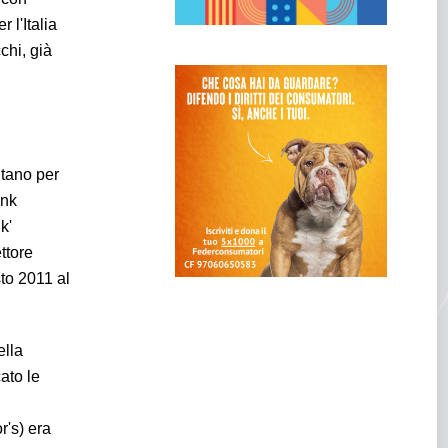
 l'Italia
chi, già
litano per
ank
k'
ttore
sto 2011 al
ella
ato le
r's) era