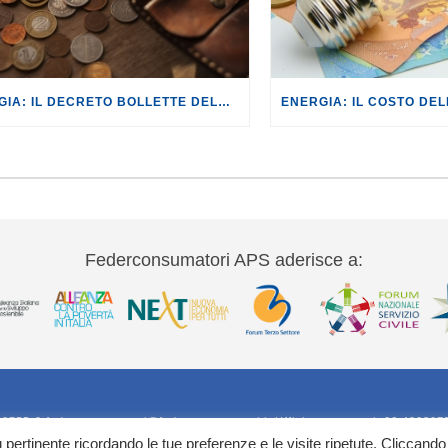
ENERGIA: IL DECRETO BOLLETTE DELUDE I CITTADINI, ANCHE NELLA SUA CONVERSIONE IN LEGGE.
Federconsumatori APS aderisce a:
20755-9 federconsumatori@federconsumatori.it Ufficio stampa tel: 06 420207
iù pertinente ricordando le tue preferenze e le visite ripetute. Cliccando