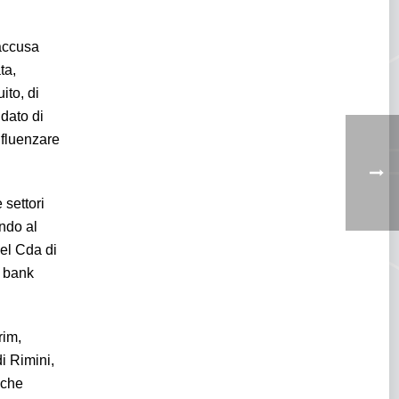
’accusa
ta,
ito, di
ndato di
nfluenzare
 settori
ndo al
nel Cda di
d bank
rim,
i Rimini,
 che