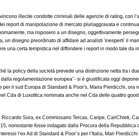
evincono illecite condotte criminali delle agenzie di rating, con l
 dei report di manipolazione di mercato pluriaggravata e continua
tonomamente, ma risposero a un disegno, oggettivamente persegu
, un disegno preordinato di affidare ad analisti 'inesperti' il ma
re una certa tempistica nel diffondere i report in modo tale da i
hé la policy della società prevede una distinzione netta tra i due
o dalla regolamentazione europea"- si è giustificata oggi depone
le per il sud Europa di Standard & Poor's, Maria Pierdicchi, ora 
 nel Cda di Luxottica nominata anche nel Cda delle quattro goo
o Riccardo Sora, ex Commissario Tercas, Caripe, CariChieti, Ca
15, nonostante fosse indagato dalla Procura della Repubblica d
interessi l’ex Ad di Standard & Poor’s per l’Italia, Mari Pierdicchi