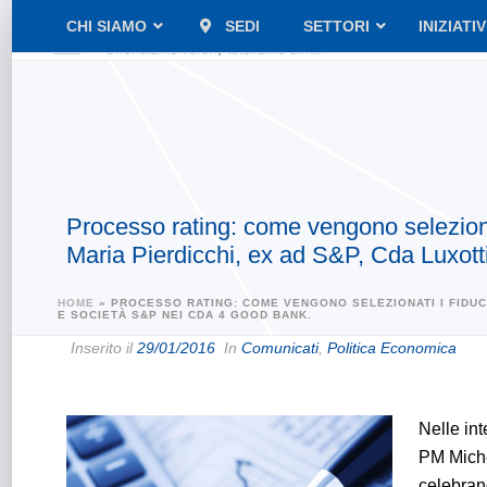
CHI SIAMO
SEDI
SETTORI
INIZIATI
Processo rating: come vengono selezionat
Maria Pierdicchi, ex ad S&P, Cda Luxott
HOME
»
PROCESSO RATING: COME VENGONO SELEZIONATI I FIDUCI
E SOCIETÀ S&P NEI CDA 4 GOOD BANK.
Inserito il
29/01/2016
In
Comunicati
,
Politica Economica
Nelle int
PM Miche
celebran