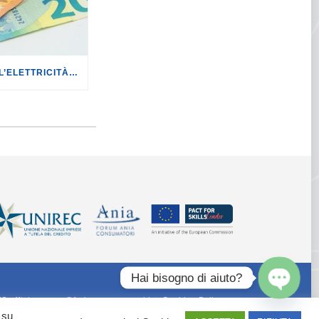
ENERGIA: IL COSTO DELL’ELETTRICITÀ CRESCE DEL +8,1% NEL II TRIMESTRE 2026 PER I CLIENTI VULNERABILI.
Hai bisogno di aiuto?
55 ufficiostampa@federconsumatori.it -
Cookies Policy
Open
 su
chaty