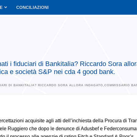
VE
CONCILIAZIONI
i i fiduciari di Bankitalia? Riccardo Sora all
ica e società S&P nei cda 4 good bank.
ARI DI BANKITALIA? RICCARDO SORA ALLORA INDAGATO,COMMISSARIO BAN
ercettazioni acquisite agli atti dell’inchiesta della Procura di Tran
le Ruggiero che dopo le denunce di Adusbef e Federconsumato
do il processo alle agenzie di rating Fitch e Standard & Poor’s,