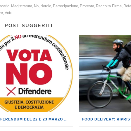
ecario
Magistratura
No
Nordio
Partecipazione
Protesta
Raccolta Firme
Ref
,
,
,
,
,
,
,
re
Voto
,
POST SUGGERITI
AL REFERENDUM DEL 22 E 23 MARZO VOTA NO