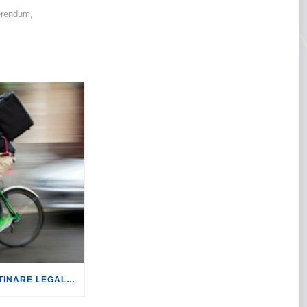
erendum
,
FOOD DELIVERY: RIPRISTINARE LEGALITÀ E DIGNITÀ NEL SETTORE.