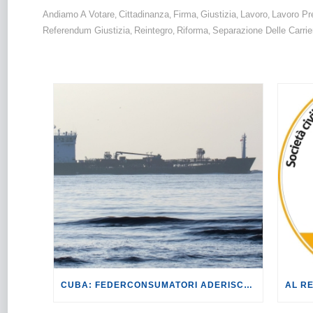
Andiamo A Votare
Cittadinanza
Firma
Giustizia
Lavoro
Lavoro Pr
,
,
,
,
,
Referendum Giustizia
Reintegro
Riforma
Separazione Delle Carrie
,
,
,
CUBA: FEDERCONSUMATORI ADERISCE ALLA MANIFESTAZIONE DELL’11 APRILE.