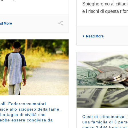
Spiegheremo ai cittadini
e i rischi di questa rifo
ad More
Read More
soli: Federconsumatori
isce allo sciopero della fame.
battaglia di civiltà che
Costi di cittadinanza:
ebbe essere condivisa da
una famiglia di 3 per
speso 2.484 Euro per i