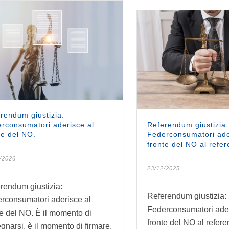
rendum giustizia:
rconsumatori aderisce al
Referendum giustizia:
te del NO.
Federconsumatori ade
fronte del NO al refe
/2026
23/12/2025
rendum giustizia:
Referendum giustizia:
rconsumatori aderisce al
Federconsumatori ader
te del NO. È il momento di
fronte del NO al refer
gnarsi, è il momento di firmare.