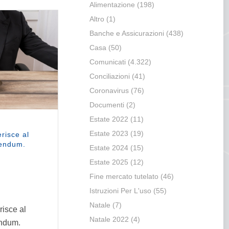
Alimentazione
(198)
Altro
(1)
Banche e Assicurazioni
(438)
Casa
(50)
Comunicati
(4.322)
Conciliazioni
(41)
Coronavirus
(76)
Documenti
(2)
Estate 2022
(11)
Estate 2023
(19)
risce al
rendum.
Estate 2024
(15)
Estate 2025
(12)
Fine mercato tutelato
(46)
Istruzioni Per L'uso
(55)
Natale
(7)
isce al
Natale 2022
(4)
endum.