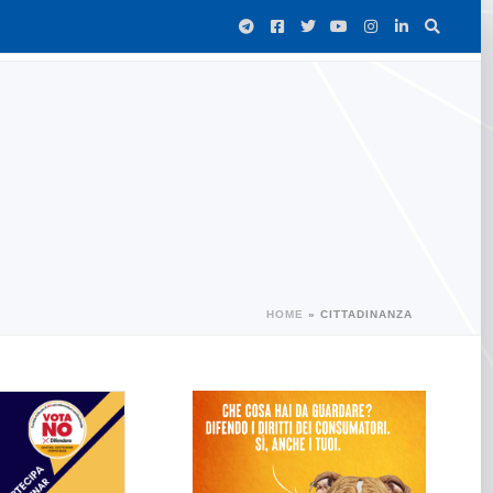
HOME
»
CITTADINANZA