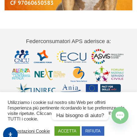
Federconsumatori APS aderisce a:
Utilizziamo i cookie sul nostro sito Web per offrirti
l'esperienza più pertinente ricordando le tue preferenze e le
visite ripetute. Cliccando su "Accetta" acconsenti all'uso di
Hai bisogno di aiuto?
TUTTI i cookie.
Via Palestro 11 00185 Roma - tel 06
Open
Impostazioni Cookie
ACCETTA
RIFIUTA
chaty
42020755-9 federconsumatori@federconsumatori.it Ufficio stampa tel: 06
42020755 ufficiostampa@federconsumatori.it -
Cookies Policy