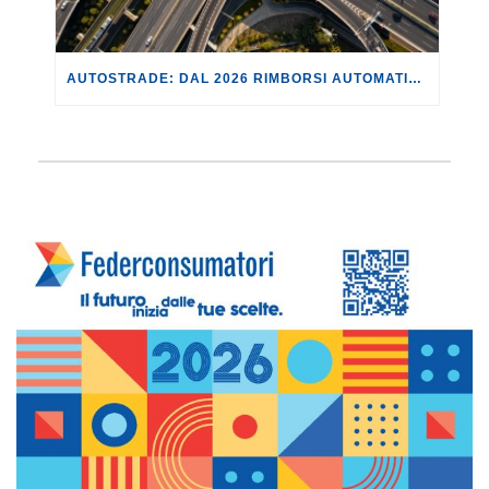
AUTOSTRADE: DAL 2026 RIMBORSI AUTOMATICI PER I DISAGI CAUSATI DA CANTIERI E BLOCCHI DEL TRAFFICO.