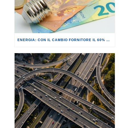
ENERGIA: CON IL CAMBIO FORNITORE IL 60% DEI CONTRATTI ANALIZZATI NON PORTA REALI VANTAGGI.