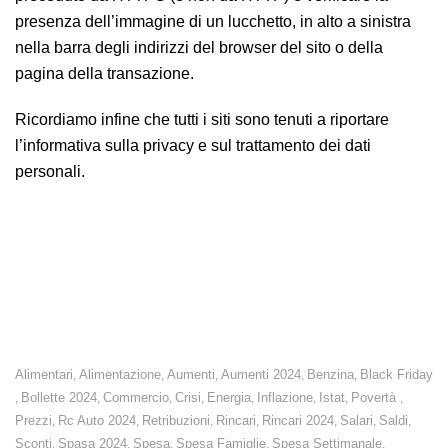
presenza dell’immagine di un lucchetto, in alto a sinistra
nella barra degli indirizzi del browser del sito o della
pagina della transazione.
Ricordiamo infine che tutti i siti sono tenuti a riportare
l’informativa sulla privacy e sul trattamento dei dati
personali.
Saldi: Black Friday e aumenti in arrivo pesano sulla
stagione dei saldi. Poco più di un terzo delle famiglie
ricorrerà alle promozioni, con una spesa di 174,80 euro.
Alimentari
Alimentazione
Aumenti
Aumenti 2024
Benzina
Black Friday
,
,
,
,
,
Bollette 2024
Commercio
Crisi
Energia
Inflazione
Istat
Povertà
,
,
,
,
,
,
,
,
Prezzi
Rc Auto 2024
Retribuzioni
Rincari
Rincari 2024
Salari
Saldi
,
,
,
,
,
,
,
Sconti
Spasa 2024
Spesa
Spesa Famiglie
Spesa Settimanale
,
,
,
,
,