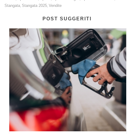
Stangata
Stangata 2025
Vendite
,
,
POST SUGGERITI