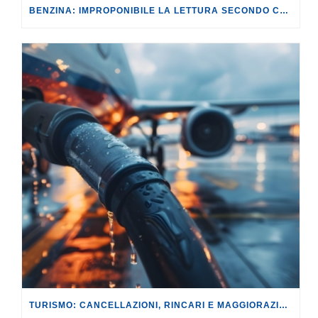
BENZINA: IMPROPONIBILE LA LETTURA SECONDO CUI PROROGARE IL TAGLIO DELLE ACCISE SIGNIFICA TASSARE TUTTI I CITTADINI.
TURISMO: CANCELLAZIONI, RINCARI E MAGGIORAZIONI DI VOLI E PRENOTAZIONI.