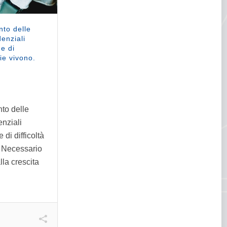
to delle
denziali
ne di
lie vivono.
to delle
enziali
 di difficoltà
. Necessario
lla crescita