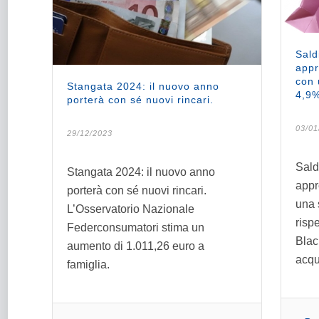
Sald
appr
con 
Stangata 2024: il nuovo anno
4,9%
porterà con sé nuovi rincari.
03/01
29/12/2023
Sald
Stangata 2024: il nuovo anno
appro
porterà con sé nuovi rincari.
una 
L’Osservatorio Nazionale
rispe
Federconsumatori stima un
Blac
aumento di 1.011,26 euro a
acqui
famiglia.