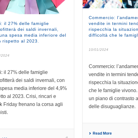
Commercio: l’andamen
i: il 27% delle famiglie
vendite in termini ten
ofitterà dei saldi invernali,
rispecchia la situazio
una spesa media inferiore del
difficoltà che le famig
 rispetto al 2023.
10/01/2024
/2024
Commercio: l’andamen
i: il 27% delle famiglie
vendite in termini tend
fitterà dei saldi invernali, con
rispecchia la situazione
spesa media inferiore del 4,9%
che le famiglie vivono
tto al 2023. Crisi, rincari e
un piano di contrasto a
k Friday frenano la corsa agli
delle disuguaglianze.
sti.
Read More