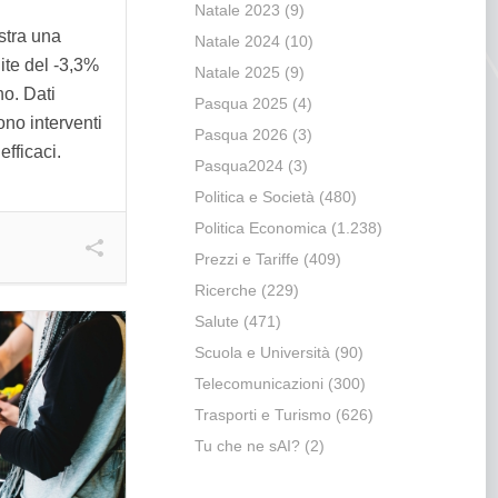
Natale 2023
(9)
stra una
Natale 2024
(10)
ite del -3,3%
Natale 2025
(9)
no. Dati
Pasqua 2025
(4)
ono interventi
Pasqua 2026
(3)
 efficaci.
Pasqua2024
(3)
Politica e Società
(480)
Politica Economica
(1.238)
Prezzi e Tariffe
(409)
Ricerche
(229)
Salute
(471)
Scuola e Università
(90)
Telecomunicazioni
(300)
Trasporti e Turismo
(626)
Tu che ne sAI?
(2)