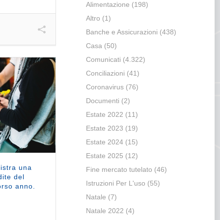
Alimentazione
(198)
Altro
(1)
Banche e Assicurazioni
(438)
Casa
(50)
Comunicati
(4.322)
Conciliazioni
(41)
Coronavirus
(76)
Documenti
(2)
Estate 2022
(11)
Estate 2023
(19)
Estate 2024
(15)
Estate 2025
(12)
istra una
Fine mercato tutelato
(46)
ite del
Istruzioni Per L'uso
(55)
orso anno.
Natale
(7)
Natale 2022
(4)