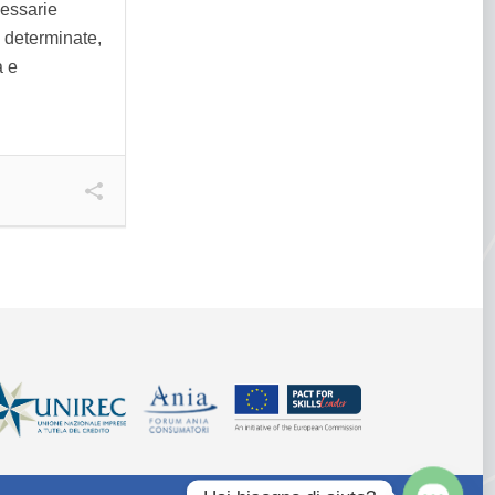
cessarie
 determinate,
à e