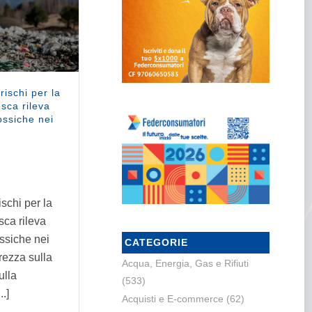
rischi per la
esca rileva
ossiche nei
ischi per la
sca rileva
ssiche nei
CATEGORIE
arezza sulla
Acqua, Energia, Gas e Rifiuti
ulla
(533)
..]
Acquisti e E-commerce
(62)