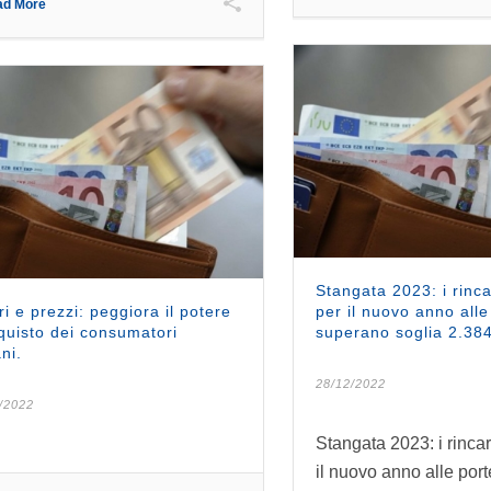
ad More
Stangata 2023: i rinca
ri e prezzi: peggiora il potere
per il nuovo anno alle
quisto dei consumatori
superano soglia 2.384
ani.
28/12/2022
/2022
Stangata 2023: i rincar
il nuovo anno alle por