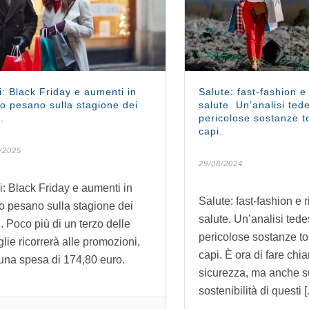
i: Black Friday e aumenti in
Salute: fast-fashion e 
vo pesano sulla stagione dei
salute. Un’analisi ted
.
pericolose sostanze t
capi.
/2025
29/08/2024
i: Black Friday e aumenti in
Salute: fast-fashion e r
vo pesano sulla stagione dei
salute. Un’analisi tede
i. Poco più di un terzo delle
pericolose sostanze to
glie ricorrerà alle promozioni,
capi. È ora di fare chi
una spesa di 174,80 euro.
sicurezza, ma anche s
sostenibilità di questi [.