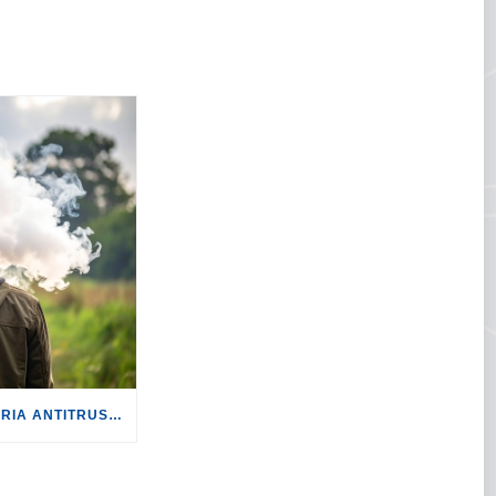
FUMO: BENE L’ISTRUTTORIA ANTITRUST SU PHILIP MORRIS.