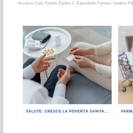
Accesso
Cure
Epatite
Epatite C
Equivalenti
Farmaci
Giudice
Pil
,
,
,
,
,
,
,
SALUTE: CRESCE LA POVERTÀ SANITARIA IN ITALIA.