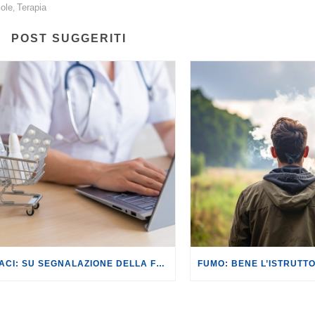
lole
Terapia
,
POST SUGGERITI
FARMACI: SU SEGNALAZIONE DELLA FEDERCONSUMATORI L’AGCM SANZIONA PER 2 MILIONI DI EURO LA SOCIETÀ TALEA GROUP.