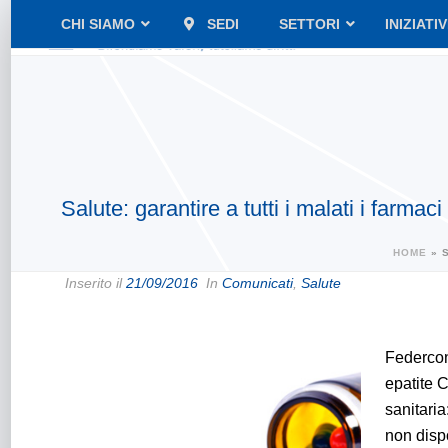
CHI SIAMO
SEDI
SETTORI
INIZIATI
Salute: garantire a tutti i malati i farmac
HOME
»
Inserito il
21/09/2016
In
Comunicati
,
Salute
Federcon
epatite 
sanitaria
non disp