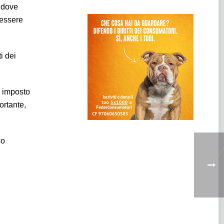
, dove
 essere
i dei
a imposto
ortante,
co