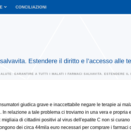
VE
CONCILIAZIONI
i salvavita. Estendere il diritto e l’accesso alle
SALUTE: GARANTIRE A TUTTI I MALATI I FARMACI SALVAVITA. ESTENDERE IL
sumatori giudica grave e inaccettabile negare le terapie ai mala
C. In relazione a tale problema ci troviamo in una vera e propri
: migliaia di cittadini positivi al virus dell'epatite C non si curan
ongono dei circa 44mila euro necessari per comprare i farmaci d