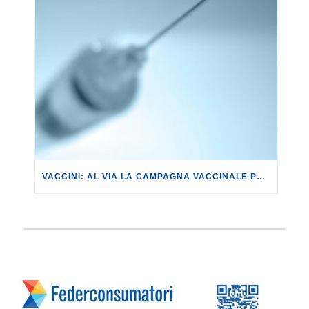
VACCINI: AL VIA LA CAMPAGNA VACCINALE PER GLI OVER 80, TRA PROBLEMI, DISSERVIZI E RITARDI NELLE CONSEGNE.