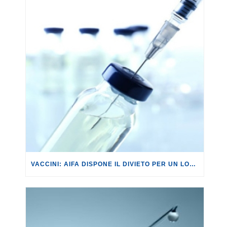
VACCINI: AIFA DISPONE IL DIVIETO PER UN LOTTO DI VACCINO ASTRAZENECA CONTRO IL COVID-19. URGENTE AVVIARE LE OPPORTUNE VERIFICHE E DARE INFORMAZIONI PRECISE AI CITTADINI CHE IN QUESTE ORE SI STANNO VACCINANDO.