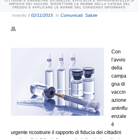
CITTADINI E GARANTIRE SICUREZZA, EFFICACIA E APPROPRIATEZZA DI
IMPIEGO DEI VACCINI. RISPETTARE LE NORME DELLA CATENA DEL
FREDDO E APPLICARE LE NORME DEL CONSENSO INFORMATO.
Inserito il
02/11/2015
In
Comunicati
,
Salute
Con
l'avvio
della
campa
gna di
vaccin
azione
antinflu
enzale
è
urgente ricostruire il rapporto di fiducia dei cittadini