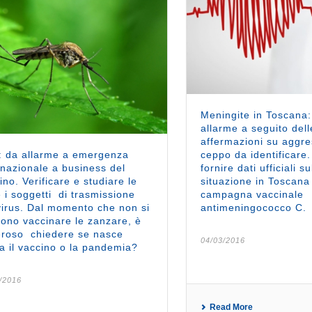
Meningite in Toscana
allarme a seguito dell
affermazioni su aggres
: da allarme a emergenza
ceppo da identificare
rnazionale a business del
fornire dati ufficiali su
ino. Verificare e studiare le
situazione in Toscana 
e i soggetti di trasmissione
campagna vaccinale
virus. Dal momento che non si
antimeningococco C.
ono vaccinare le zanzare, è
roso chiedere se nasce
04/03/2016
a il vaccino o la pandemia?
/2016
Read More