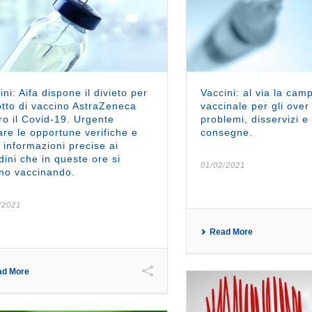
ini: Aifa dispone il divieto per
Vaccini: al via la ca
otto di vaccino AstraZeneca
vaccinale per gli over
ro il Covid-19. Urgente
problemi, disservizi e 
are le opportune verifiche e
consegne.
 informazioni precise ai
adini che in queste ore si
01/02/2021
no vaccinando.
/2021
Read More
ad More