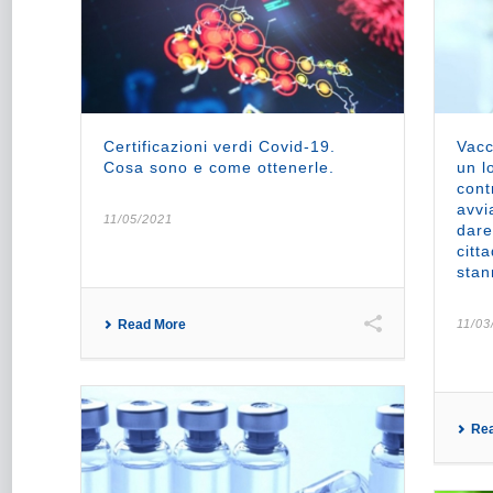
Certificazioni verdi Covid-19.
Vacc
Cosa sono e come ottenerle.
un l
cont
avvi
11/05/2021
dare
citt
stan
Read More
11/03
Re