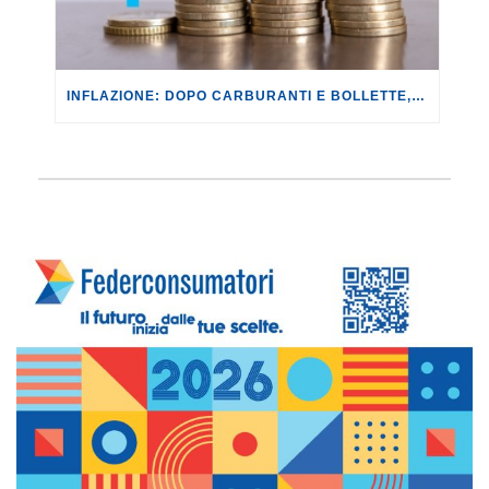
INFLAZIONE: DOPO CARBURANTI E BOLLETTE, GLI EFFETTI DEL CONFLITTO INIZIANO A FARSI SENTIRE SUI PREZZI.