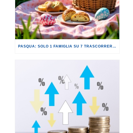
PASQUA: SOLO 1 FAMIGLIA SU 7 TRASCORRERÀ QUESTA FESTIVITÀ LONTANO DA CASA.