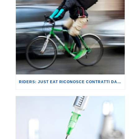
RIDERS: JUST EAT RICONOSCE CONTRATTI DA LAVORATORI DIPENDENTI E DIRITTI.