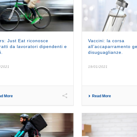
rs: Just Eat riconosce
Vaccini: la corsa
ratti da lavoratori dipendenti e
all’accaparramento g
i.
disuguaglianze.
/2021
19/01/2021
ad More
Read More