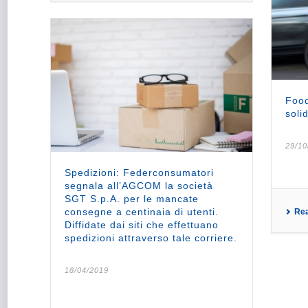
Food
soli
29/10
Spedizioni: Federconsumatori
segnala all’AGCOM la società
SGT S.p.A. per le mancate
consegne a centinaia di utenti.
Re
Diffidate dai siti che effettuano
spedizioni attraverso tale corriere.
18/04/2019