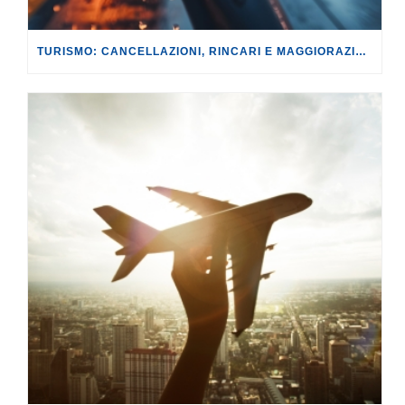
TURISMO: CANCELLAZIONI, RINCARI E MAGGIORAZIONI DI VOLI E PRENOTAZIONI.