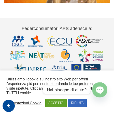
Federconsumatori APS aderisce a:
Utilizziamo i cookie sul nostro sito Web per offrirti
l'esperienza più pertinente ricordando le tue preferenze e le
visite ripetute. Cliccando su "Accetta" acconsenti all'uso di
Hai bisogno di aiuto?
TUTTI i cookie.
Via Palestro 11 00185 Roma - tel 06
Open
Impostazioni Cookie
ACCETTA
RIFIUTA
chaty
42020755-9 federconsumatori@federconsumatori.it Ufficio stampa tel: 06
42020755 ufficiostampa@federconsumatori.it -
Cookies Policy
Images by Freepik
o generate con Adobe Firefly / Nano Banana