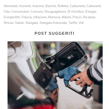
Alimentari
Aumenti
Autunno
Banche
Bollette
Carburante
Carburanti
,
,
,
,
,
,
,
Cibo
Consumatori
Consumi
Disuguaglianze
Dl Omnibus
Energia
,
,
,
,
,
,
Extraprofitti
Fiducia
Inflazione
Manovra
Meloni
Prezzi
Ricadute
,
,
,
,
,
,
,
Rincari
Salute
Stangata
Stangata Autunnale
Tariffe
Voli
,
,
,
,
,
POST SUGGERITI