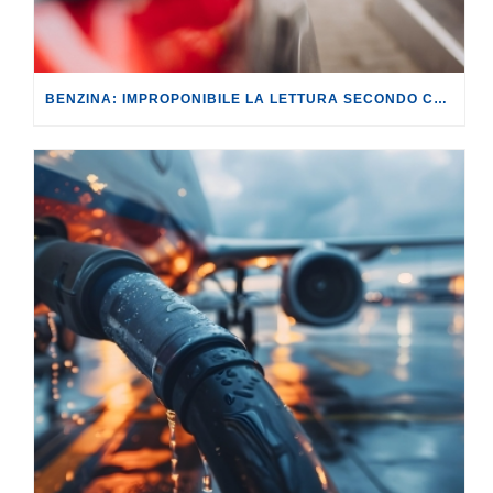
BENZINA: IMPROPONIBILE LA LETTURA SECONDO CUI PROROGARE IL TAGLIO DELLE ACCISE SIGNIFICA TASSARE TUTTI I CITTADINI.