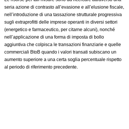
seria azione di contrasto all’evasione e all’elusione fiscale,
nell’introduzione di una tassazione strutturale progressiva
sugli extraprofitti delle imprese operanti in diversi settori
(energetico e farmaceutico, per citarne alcuni), nonché
nell’applicazione di una forma di imposta di bollo
aggiuntiva che colpisca le transazioni finanziarie e quelle
commerciali BtoB quando i valori transati subiscano un
aumento superiore a una certa soglia percentuale rispetto
al periodo di riferimento precedente.
Stangata autunnale: tra settembre e novembre le famiglie faranno
i conti con una spesa di 2.924,70 euro per bollette, riscaldamento,
visite mediche e prodotti scolastici. Cifre che salgono
vertiginosamente se sommiamo le voci relative a benzina e
alimentazione.