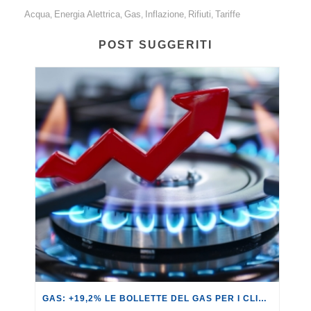
Acqua
Energia Alettrica
Gas
Inflazione
Rifiuti
Tariffe
,
,
,
,
,
POST SUGGERITI
GAS: +19,2% LE BOLLETTE DEL GAS PER I CLIENTI IN SERVIZIO DI VULNERABILITÀ.