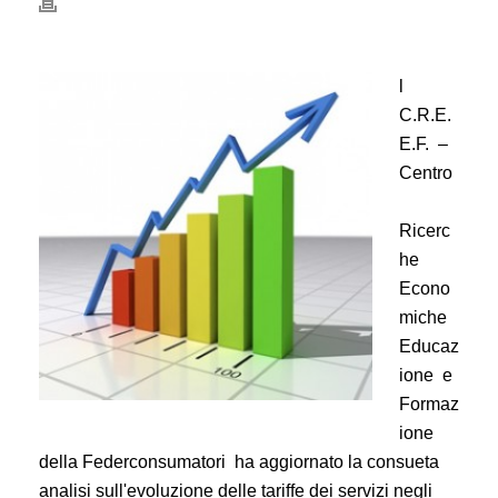
l
C.R.E.
E.F. –
Centro
Ricerc
he
Econo
miche
Educaz
ione e
Formaz
ione
della Federconsumatori ha aggiornato la consueta
analisi sull'evoluzione delle tariffe dei servizi negli