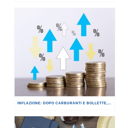
INFLAZIONE: DOPO CARBURANTI E BOLLETTE, GLI EFFETTI DEL CONFLITTO INIZIANO A FARSI SENTIRE SUI PREZZI.