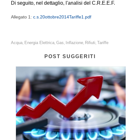
Di seguito, nel dettaglio, l'analisi del C.R.E.E.F.
Allegato 1:
c.s.20ottobre2014Tariffe1.pdf
Acqua
Energia Elettrica
Gas
Inflazione
Rifiuti
Tariffe
,
,
,
,
,
POST SUGGERITI