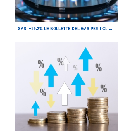
GAS: +19,2% LE BOLLETTE DEL GAS PER I CLIENTI IN SERVIZIO DI VULNERABILITÀ.