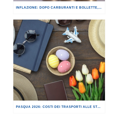
INFLAZIONE: DOPO CARBURANTI E BOLLETTE, GLI EFFETTI DEL CONFLITTO INIZIANO A FARSI SENTIRE SUI PREZZI.
PASQUA 2026: COSTI DEI TRASPORTI ALLE STELLE.